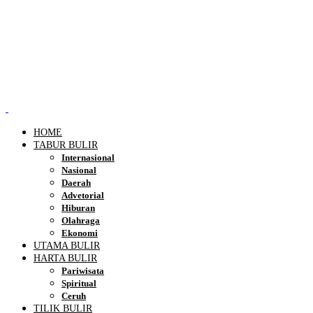
HOME
TABUR BULIR
Internasional
Nasional
Daerah
Advetorial
Hiburan
Olahraga
Ekonomi
UTAMA BULIR
HARTA BULIR
Pariwisata
Spiritual
Ceruh
TILIK BULIR