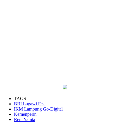
TAGS
BBI Lagawi Fest
IKM Lampung Go-Digital
Kemenperin
Reni Yanita