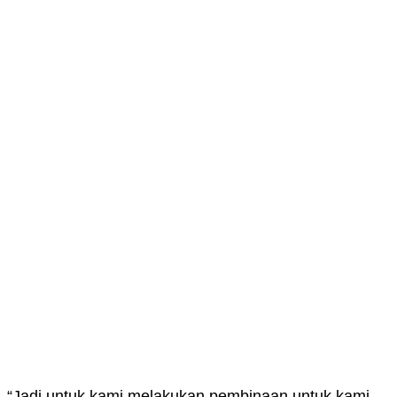
“Jadi untuk kami melakukan pembinaan untuk kami