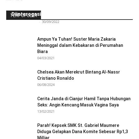
Ini Kronologinya! Diduga Teriaki Kata Sambo,
Para Frater dan Bruder Ledalero Ditahan dan
Diinterogasi Aparat Polres Sikka
TERPOPULER
Redaksi Bulir.id
-
30/09/2022
Ampun Ya Tuhan! Suster Maria Zakaria
Meninggal dalam Kebakaran di Perumahan
Biara
04/03/2021
Chelsea Akan Merekrut Bintang Al-Nassr
Cristiano Ronaldo
06/08/2024
Cerita Janda di Cianjur Hamil Tanpa Hubungan
Seks: Angin Kencang Masuk Vagina Saya
13/02/2021
Parah! Kepsek SMK St. Gabriel Maumere
Diduga Gelapkan Dana Komite Sebesar Rp1,3
Milliar