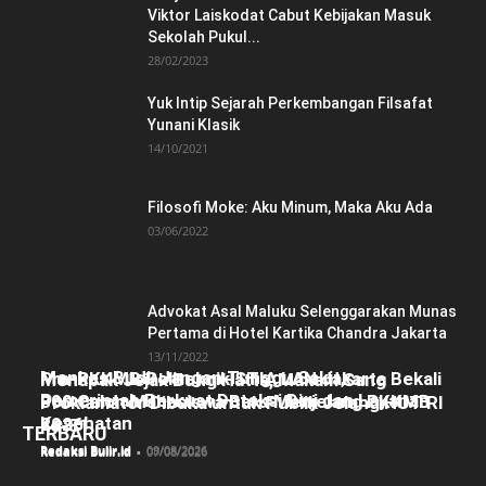
Viktor Laiskodat Cabut Kebijakan Masuk
Sekolah Pukul...
28/02/2023
Yuk Intip Sejarah Perkembangan Filsafat
Yunani Klasik
14/10/2021
Filosofi Moke: Aku Minum, Maka Aku Ada
03/06/2022
Advokat Asal Maluku Selenggarakan Munas
Pertama di Hotel Kartika Chandra Jakarta
13/11/2022
Menkes Budi: Jangan Tunggu Sakit,
Pra-PKKMB Politeknik STIA LAN Jakarta Bekali
Menapak Jejak Bung Hatta, Makam Sang
Pemerintah Perkuat Deteksi Dini dan Layanan
300 Calon Mahasiswa Baru Menjelang PKKMB
Proklamator Dibuka untuk Publik Jelang HUT RI
Kesehatan
2026
ke-81
TERBARU
Redaksi Bulir.id
-
09/08/2026
Redaksi Bulir.id
-
08/08/2026
Redaksi Bulir.id
-
07/08/2026