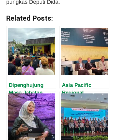
pungkas Deputi Dida.
Related Posts:
Dipenghujung
Asia Pacific
Masa Jabatan,
Regional
Harvey Malaihollo
Conference
Masih
(APRC) Ministerial
Mesosialisasikan
Meeting ke-37:
Empat Pilar MPR
Indonesia
Kepada
Tekankan
Masyarakat Papua
Pentingnya Ilmu