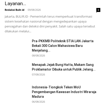
Layanan...
Redaksi Bulir.id
-
09/08/2026
0
Jakarta, BULIR.ID - Pemerintah terus memperkuat transformasi
sistem kesehatan nasional dengan mengedepankan upaya
pencegahan dan deteksi dini penyakit. Salah satu upaya tersebut
dilakukan melalui...
Pra-PKKMB Politeknik STIA LAN Jakarta
Bekali 300 Calon Mahasiswa Baru
Menjelang...
08/08/2026
Menapak Jejak Bung Hatta, Makam Sang
Proklamator Dibuka untuk Publik Jelang...
07/08/2026
Indonesia-Tiongkok Teken MoU
Pengembangan Kawasan Industri Wiraraja
Madura
06/08/2026