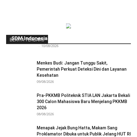
Program Magang Nasional 2026 Sasar 150 Ribu
Fresh Graduate, Airlangga: Jadi Game Changer
SDM Indonesia
BERITA TERBARU
Redaksi Bulir.id
-
10/08/2026
Menkes Budi: Jangan Tunggu Sakit,
Pemerintah Perkuat Deteksi Dini dan Layanan
Kesehatan
09/08/2026
Pra-PKKMB Politeknik STIA LAN Jakarta Bekali
300 Calon Mahasiswa Baru Menjelang PKKMB
2026
08/08/2026
Menapak Jejak Bung Hatta, Makam Sang
Proklamator Dibuka untuk Publik Jelang HUT RI