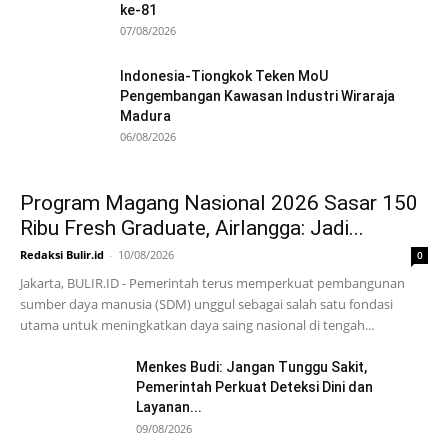
ke-81
07/08/2026
Indonesia-Tiongkok Teken MoU
Pengembangan Kawasan Industri Wiraraja
Madura
06/08/2026
Program Magang Nasional 2026 Sasar 150
Ribu Fresh Graduate, Airlangga: Jadi...
Redaksi Bulir.id
-
10/08/2026
0
Jakarta, BULIR.ID - Pemerintah terus memperkuat pembangunan
sumber daya manusia (SDM) unggul sebagai salah satu fondasi
utama untuk meningkatkan daya saing nasional di tengah...
Menkes Budi: Jangan Tunggu Sakit,
Pemerintah Perkuat Deteksi Dini dan
Layanan...
09/08/2026