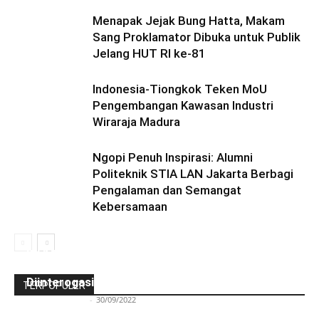
Menapak Jejak Bung Hatta, Makam
Sang Proklamator Dibuka untuk Publik
Jelang HUT RI ke-81
Indonesia-Tiongkok Teken MoU
Pengembangan Kawasan Industri
Wiraraja Madura
Ngopi Penuh Inspirasi: Alumni
Politeknik STIA LAN Jakarta Berbagi
Pengalaman dan Semangat
Kebersamaan
Ini Kronologinya! Diduga Teriaki Kata Sambo,
Para Frater dan Bruder Ledalero Ditahan dan
Diinterogasi Aparat Polres Sikka
TERPOPULER
Redaksi Bulir.id
-
30/09/2022