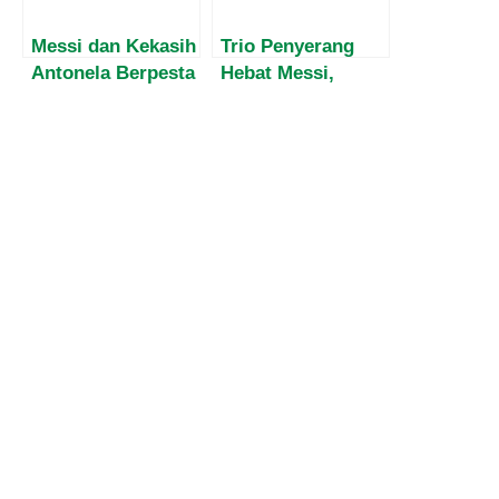
Messi dan Kekasih
Trio Penyerang
Antonela Berpesta
Hebat Messi,
di Miami Bersama
Suarez dan
Beckham dan
Neymar akan
Busquets
Kembali Bersama
ke Lapangan