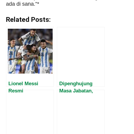
ada di sana.”*
Related Posts:
Lionel Messi
Dipenghujung
Resmi
Masa Jabatan,
Tandatangani
Harvey Malaihollo
Kontrak dengan
Masih
Inter Miami,
Mesosialisasikan
Ternyata Segini
Empat Pilar MPR
Gajinya!
Kepada
Masyarakat Papua