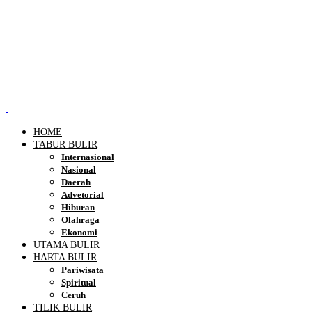
HOME
TABUR BULIR
Internasional
Nasional
Daerah
Advetorial
Hiburan
Olahraga
Ekonomi
UTAMA BULIR
HARTA BULIR
Pariwisata
Spiritual
Ceruh
TILIK BULIR