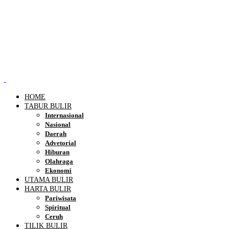
HOME
TABUR BULIR
Internasional
Nasional
Daerah
Advetorial
Hiburan
Olahraga
Ekonomi
UTAMA BULIR
HARTA BULIR
Pariwisata
Spiritual
Ceruh
TILIK BULIR