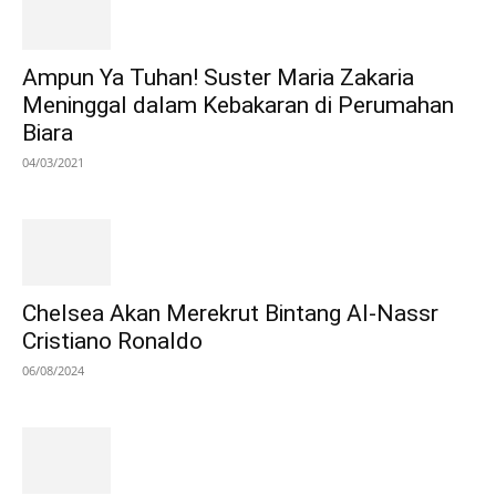
Ampun Ya Tuhan! Suster Maria Zakaria
Meninggal dalam Kebakaran di Perumahan
Biara
04/03/2021
Chelsea Akan Merekrut Bintang Al-Nassr
Cristiano Ronaldo
06/08/2024