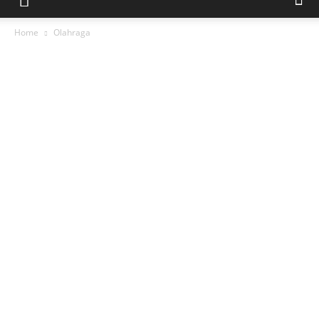
Home
Olahraga