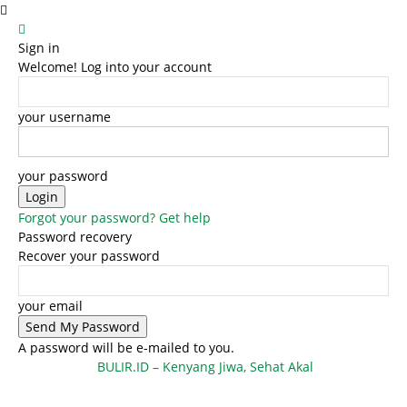
Sign in
Welcome! Log into your account
your username
your password
Forgot your password? Get help
Password recovery
Recover your password
your email
A password will be e-mailed to you.
BULIR.ID – Kenyang Jiwa, Sehat Akal