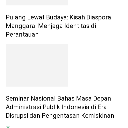
Pulang Lewat Budaya: Kisah Diaspora
Manggarai Menjaga Identitas di
Perantauan
Seminar Nasional Bahas Masa Depan
Administrasi Publik Indonesia di Era
Disrupsi dan Pengentasan Kemiskinan