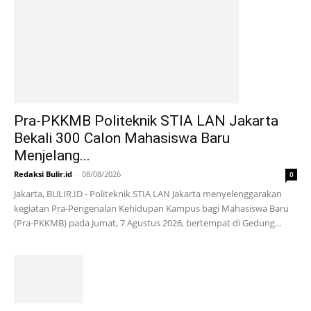
Pra-PKKMB Politeknik STIA LAN Jakarta
Bekali 300 Calon Mahasiswa Baru
Menjelang...
Redaksi Bulir.id
-
08/08/2026
0
Jakarta, BULIR.ID - Politeknik STIA LAN Jakarta menyelenggarakan
kegiatan Pra-Pengenalan Kehidupan Kampus bagi Mahasiswa Baru
(Pra-PKKMB) pada Jumat, 7 Agustus 2026, bertempat di Gedung...