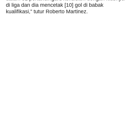
di liga dan dia mencetak [10] gol di babak
kualifikasi,” tutur Roberto Martinez.