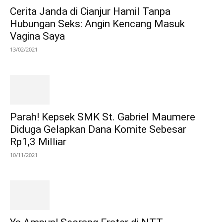
Cerita Janda di Cianjur Hamil Tanpa
Hubungan Seks: Angin Kencang Masuk
Vagina Saya
13/02/2021
Parah! Kepsek SMK St. Gabriel Maumere
Diduga Gelapkan Dana Komite Sebesar
Rp1,3 Milliar
10/11/2021