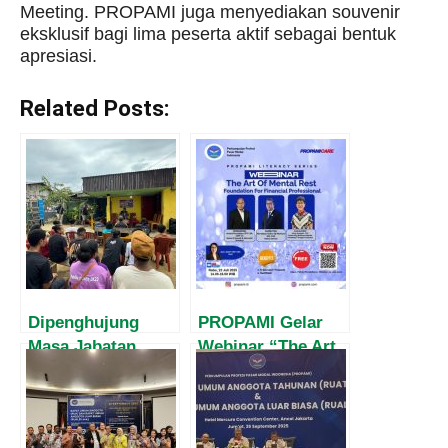
Meeting. PROPAMI juga menyediakan souvenir
eksklusif bagi lima peserta aktif sebagai bentuk
apresiasi.
Related Posts:
Dipenghujung
PROPAMI Gelar
Masa Jabatan,
Webinar “The Art
Harvey Malaihollo
of Mental Rest”,
Masih
Bahas Kesehatan
Mesosialisasikan
Mental Profesional
Empat Pilar MPR
Keuangan