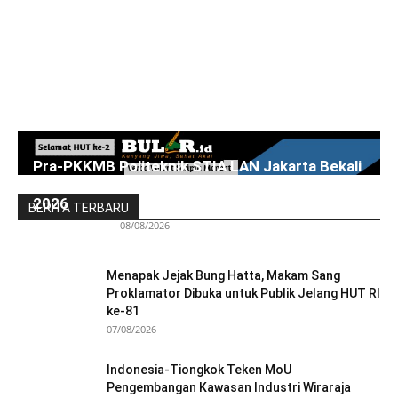
Pra-PKKMB Politeknik STIA LAN Jakarta Bekali
300 Calon Mahasiswa Baru Menjelang PKKMB
2026
BERITA TERBARU
Redaksi Bulir.id
-
08/08/2026
Menapak Jejak Bung Hatta, Makam Sang
Proklamator Dibuka untuk Publik Jelang HUT RI
ke-81
07/08/2026
Indonesia-Tiongkok Teken MoU
Pengembangan Kawasan Industri Wiraraja