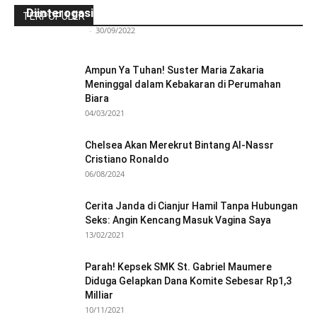
Diinterogasi Aparat Polres Sikka
TERPOPULER
Redaksi Bulir.id
-
30/09/2022
Ampun Ya Tuhan! Suster Maria Zakaria
Meninggal dalam Kebakaran di Perumahan
Biara
04/03/2021
Chelsea Akan Merekrut Bintang Al-Nassr
Cristiano Ronaldo
06/08/2024
Cerita Janda di Cianjur Hamil Tanpa Hubungan
Seks: Angin Kencang Masuk Vagina Saya
13/02/2021
Parah! Kepsek SMK St. Gabriel Maumere
Diduga Gelapkan Dana Komite Sebesar Rp1,3
Milliar
10/11/2021