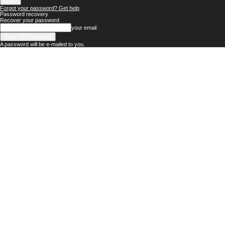
Forgot your password? Get help
Password recovery
Recover your password
your email
A password will be e-mailed to you.
BULIR.ID
–
Kenyang
Jiwa,
Sehat
Akal