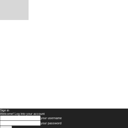
Sign in
Welcome! Log into your account
your username
your password