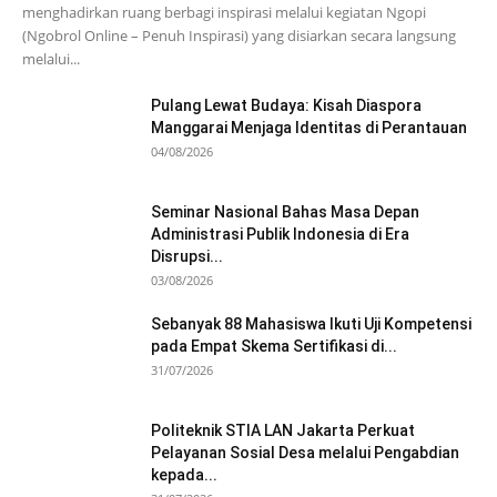
menghadirkan ruang berbagi inspirasi melalui kegiatan Ngopi
(Ngobrol Online – Penuh Inspirasi) yang disiarkan secara langsung
melalui...
Pulang Lewat Budaya: Kisah Diaspora
Manggarai Menjaga Identitas di Perantauan
04/08/2026
Seminar Nasional Bahas Masa Depan
Administrasi Publik Indonesia di Era
Disrupsi...
03/08/2026
Sebanyak 88 Mahasiswa Ikuti Uji Kompetensi
pada Empat Skema Sertifikasi di...
31/07/2026
Politeknik STIA LAN Jakarta Perkuat
Pelayanan Sosial Desa melalui Pengabdian
kepada...