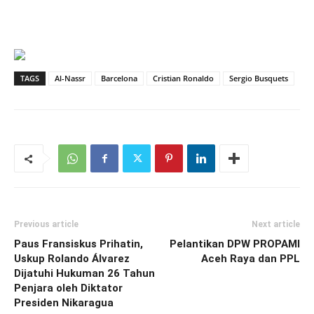
TAGS
Al-Nassr
Barcelona
Cristian Ronaldo
Sergio Busquets
Previous article
Next article
Paus Fransiskus Prihatin,
Pelantikan DPW PROPAMI
Uskup Rolando Álvarez
Aceh Raya dan PPL
Dijatuhi Hukuman 26 Tahun
Penjara oleh Diktator
Presiden Nikaragua