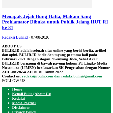
Menapak Jejak Bung Hatta, Makam Sang
Proklamator Dibuka untuk Publik Jelang HUT RI
ke-81
Redaksi Bulir.id
-
07/08/2026
ABOUT US
BULIR.ID adalah sebuah situs online yang berisi berita, artikel
dan opini. BULIR.ID hadir dan tayang pertama kali pada
Februari 2021 dengan slogan "Kenyang Jiwa, Sehat Akal".
BULIR.ID bernaung di bawah payung hukum PT Lingko Media
Nusantara (LIMEN) berdasarkan SK Pengesahan dengan Nomor
AHU-0059654.AH.01.01.Tahun 2022.
Contact us:
redaksi@bulir.com dan redaksibulir@gmail.com
FOLLOW US
Home
Kenali Bulir (About Us)
Redaksi
Media Partner
Disclaimer
Privacy Policy