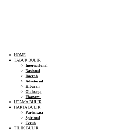
HOME
TABUR BULIR
Internasional
Nasional
Daerah
Advetorial
Hiburan
Olahraga
Ekonomi
UTAMA BULIR
HARTA BULIR
Pariwisata
Spiritual
Ceruh
TILIK BULIR