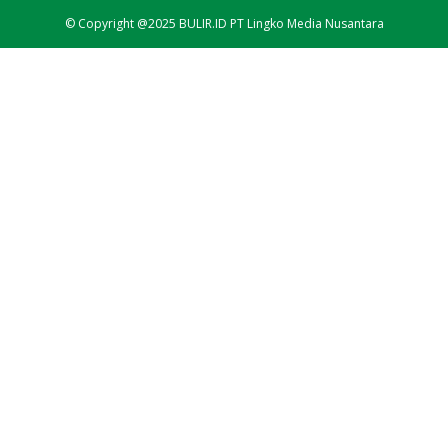
© Copyright @2025 BULIR.ID PT Lingko Media Nusantara