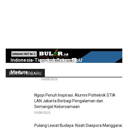
Indonesia-Tiongkok Teken MoU
Pengembangan Kawasan Industri Wiraraja
Madura
BERITA TERBARU
Redaksi Bulir.id
-
06/08/2026
Ngopi Penuh Inspirasi: Alumni Politeknik STIA
LAN Jakarta Berbagi Pengalaman dan
Semangat Kebersamaan
05/08/2026
Pulang Lewat Budaya: Kisah Diaspora Manggarai