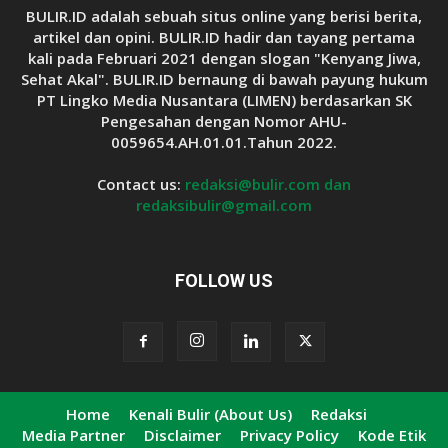
BULIR.ID adalah sebuah situs online yang berisi berita,
artikel dan opini. BULIR.ID hadir dan tayang pertama
kali pada Februari 2021 dengan slogan "Kenyang Jiwa,
Sehat Akal". BULIR.ID bernaung di bawah payung hukum
PT Lingko Media Nusantara (LIMEN) berdasarkan SK
Pengesahan dengan Nomor AHU-
0059654.AH.01.01.Tahun 2022.
Contact us:
redaksi@bulir.com dan
redaksibulir@gmail.com
FOLLOW US
Home
Kenali Bulir (About Us)
Redaksi
Media Partner
Disclaimer
Privacy Policy
Kode Etik