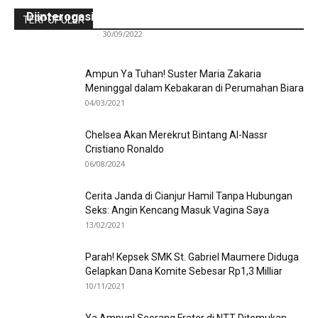
Para Frater dan Bruder Ledalero Ditahan dan
Diinterogasi Aparat Polres Sikka
TERPOPULER
Redaksi Bulir.id
-
30/09/2022
Ampun Ya Tuhan! Suster Maria Zakaria
Meninggal dalam Kebakaran di Perumahan Biara
04/03/2021
Chelsea Akan Merekrut Bintang Al-Nassr
Cristiano Ronaldo
06/08/2024
Cerita Janda di Cianjur Hamil Tanpa Hubungan
Seks: Angin Kencang Masuk Vagina Saya
13/02/2021
Parah! Kepsek SMK St. Gabriel Maumere Diduga
Gelapkan Dana Komite Sebesar Rp1,3 Milliar
10/11/2021