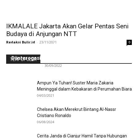
IKMALALE Jakarta Akan Gelar Pentas Seni
Budaya di Anjungan NTT
Redaksi Bulir.id
-
23/11/2021
0
Ini Kronologinya! Diduga Teriaki Kata Sambo,
Para Frater dan Bruder Ledalero Ditahan dan
Diinterogasi Aparat Polres Sikka
TERPOPULER
Redaksi Bulir.id
-
30/09/2022
Ampun Ya Tuhan! Suster Maria Zakaria
Meninggal dalam Kebakaran di Perumahan Biara
04/03/2021
Chelsea Akan Merekrut Bintang Al-Nassr
Cristiano Ronaldo
06/08/2024
Cerita Janda di Cianjur Hamil Tanpa Hubungan