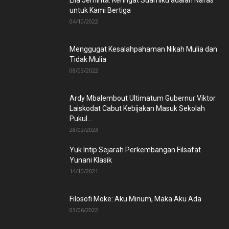
Lila Jeminta: Keringat Suamiku adalah Nafas
untuk Kami Bertiga
04/10/2022
Menggugat Kesalahpahaman Nikah Mulia dan
Tidak Mulia
08/03/2022
Ardy Mbalembout Ultimatum Gubernur Viktor
Laiskodat Cabut Kebijakan Masuk Sekolah
Pukul...
28/02/2023
Yuk Intip Sejarah Perkembangan Filsafat
Yunani Klasik
14/10/2021
Filosofi Moke: Aku Minum, Maka Aku Ada
03/06/2022