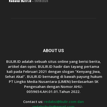
Redaksi Bulir.id
-
08/08/2026
Redaksi Bulir.id
-
07/08/2026
Redaksi Bulir.id
-
06/08/2026
ABOUT US
BULIR.ID adalah sebuah situs online yang berisi berita,
artikel dan opini. BULIR.ID hadir dan tayang pertama
kali pada Februari 2021 dengan slogan "Kenyang Jiwa,
Sehat Akal". BULIR.ID bernaung di bawah payung hukum
PT Lingko Media Nusantara (LIMEN) berdasarkan SK
Pengesahan dengan Nomor AHU-
0059654.AH.01.01.Tahun 2022.
Contact us:
redaksi@bulir.com dan
redaksibulir@gmail.com