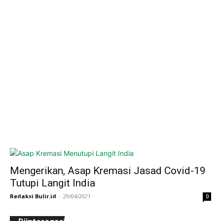
Mengerikan, Asap Kremasi Jasad Covid-19
Tutupi Langit India
Redaksi Bulir.id
-
29/04/2021
0
Ini Kronologinya! Diduga Teriaki Kata Sambo,
Para Frater dan Bruder Ledalero Ditahan dan