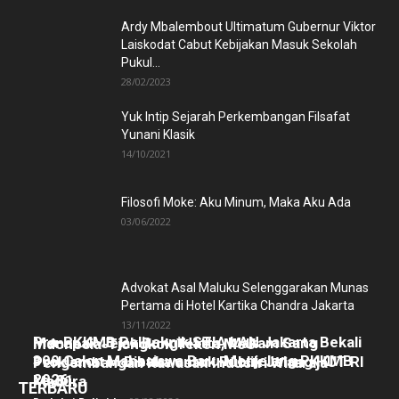
Ardy Mbalembout Ultimatum Gubernur Viktor
Laiskodat Cabut Kebijakan Masuk Sekolah
Pukul...
28/02/2023
Yuk Intip Sejarah Perkembangan Filsafat
Yunani Klasik
14/10/2021
Filosofi Moke: Aku Minum, Maka Aku Ada
03/06/2022
Advokat Asal Maluku Selenggarakan Munas
Pertama di Hotel Kartika Chandra Jakarta
13/11/2022
Pra-PKKMB Politeknik STIA LAN Jakarta Bekali
Menapak Jejak Bung Hatta, Makam Sang
Indonesia-Tiongkok Teken MoU
300 Calon Mahasiswa Baru Menjelang PKKMB
Proklamator Dibuka untuk Publik Jelang HUT RI
Pengembangan Kawasan Industri Wiraraja
2026
ke-81
Madura
TERBARU