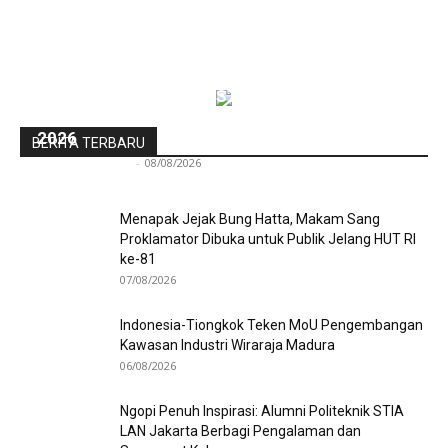
Pra-PKKMB Politeknik STIA LAN Jakarta Bekali
300 Calon Mahasiswa Baru Menjelang PKKMB
2026
BERITA TERBARU
Redaksi Bulir.id
-
08/08/2026
Menapak Jejak Bung Hatta, Makam Sang
Proklamator Dibuka untuk Publik Jelang HUT RI
ke-81
07/08/2026
Indonesia-Tiongkok Teken MoU Pengembangan
Kawasan Industri Wiraraja Madura
06/08/2026
Ngopi Penuh Inspirasi: Alumni Politeknik STIA
LAN Jakarta Berbagi Pengalaman dan