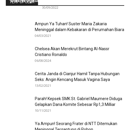
Diinterogasi Aparat Polres Sikka
TERPOPULER
Redaksi Bulir.id
-
30/09/2022
Ampun Ya Tuhan! Suster Maria Zakaria
Meninggal dalam Kebakaran di Perumahan Biara
04/03/2021
Chelsea Akan Merekrut Bintang Al-Nassr
Cristiano Ronaldo
06/08/2024
Cerita Janda di Cianjur Hamil Tanpa Hubungan
Seks: Angin Kencang Masuk Vagina Saya
13/02/2021
Parah! Kepsek SMK St. Gabriel Maumere Diduga
Gelapkan Dana Komite Sebesar Rp1,3 Milliar
10/11/2021
Ya Ampun! Seorang Frater di NTT Ditemukan
Meninggal Tergantung di Pohon