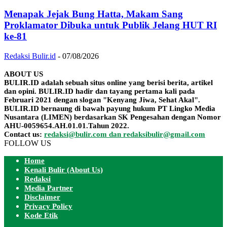
Menapak Jejak Bung Hatta, Makam Sang
Proklamator Dibuka untuk Publik Jelang HUT RI
ke-81
Redaksi Bulir.id
-
07/08/2026
ABOUT US
BULIR.ID adalah sebuah situs online yang berisi berita, artikel
dan opini. BULIR.ID hadir dan tayang pertama kali pada
Februari 2021 dengan slogan "Kenyang Jiwa, Sehat Akal".
BULIR.ID bernaung di bawah payung hukum PT Lingko Media
Nusantara (LIMEN) berdasarkan SK Pengesahan dengan Nomor
AHU-0059654.AH.01.01.Tahun 2022.
Contact us:
redaksi@bulir.com dan redaksibulir@gmail.com
FOLLOW US
Home
Kenali Bulir (About Us)
Redaksi
Media Partner
Disclaimer
Privacy Policy
Kode Etik