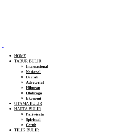
HOME
TABUR BULIR
Internasional
Nasional
Daerah
Advetorial
Hiburan
Olahraga
Ekonomi
UTAMA BULIR
HARTA BULIR
Pariwisata
Spiritual
Ceruh
TILIK BULIR