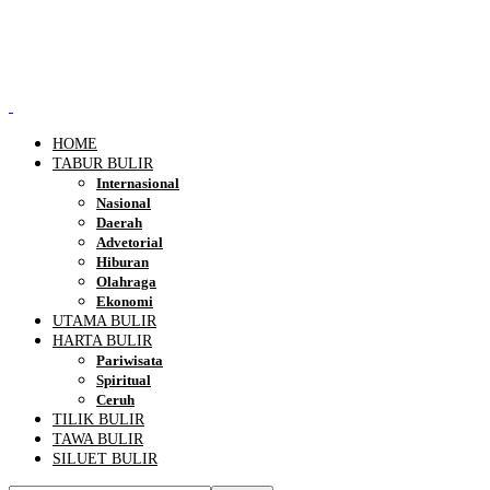
HOME
TABUR BULIR
Internasional
Nasional
Daerah
Advetorial
Hiburan
Olahraga
Ekonomi
UTAMA BULIR
HARTA BULIR
Pariwisata
Spiritual
Ceruh
TILIK BULIR
TAWA BULIR
SILUET BULIR