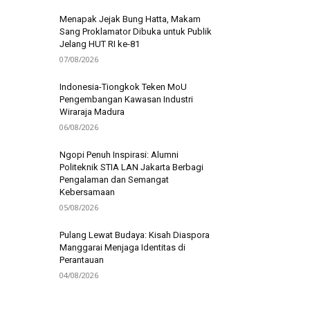
Menapak Jejak Bung Hatta, Makam
Sang Proklamator Dibuka untuk Publik
Jelang HUT RI ke-81
07/08/2026
Indonesia-Tiongkok Teken MoU
Pengembangan Kawasan Industri
Wiraraja Madura
06/08/2026
Ngopi Penuh Inspirasi: Alumni
Politeknik STIA LAN Jakarta Berbagi
Pengalaman dan Semangat
Kebersamaan
05/08/2026
Pulang Lewat Budaya: Kisah Diaspora
Manggarai Menjaga Identitas di
Perantauan
04/08/2026