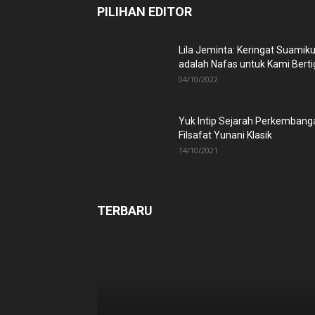
PILIHAN EDITOR
Lila Jeminta: Keringat Suamik
adalah Nafas untuk Kami Berti
04/10/2022
Yuk Intip Sejarah Perkembang
Filsafat Yunani Klasik
14/10/2021
TERBARU