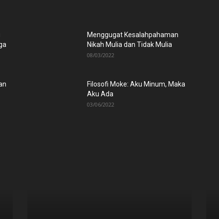
u
Menggugat Kesalahpahaman
ga
Nikah Mulia dan Tidak Mulia
08/03/2022
an
Filosofi Moke: Aku Minum, Maka
Aku Ada
03/06/2022