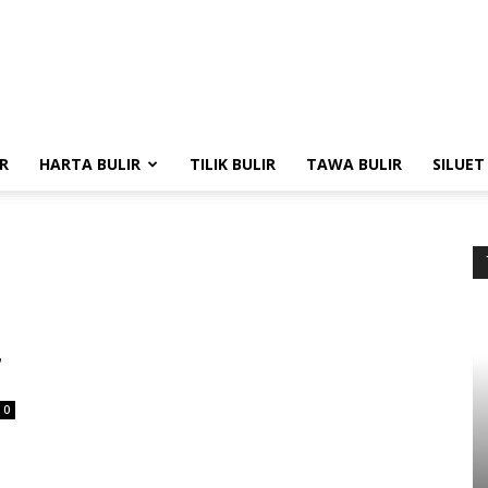
R
HARTA BULIR
TILIK BULIR
TAWA BULIR
SILUET
,
0