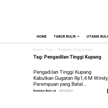
BULIR.ID
–
Kenyang
Jiwa,
Sehat
Akal
HOME
TABUR BULIR
UTAMA BULI
Home
Tags
Pengadilan Tinggi Kupang
Tag: Pengadilan Tinggi Kupang
Pengadilan Tinggi Kupang
Kabulkan Gugatan Rp1,4 M Windy
Perempuan yang Batal...
Redaksi Bulir.id
-
08/04/2023