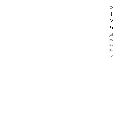
P
J
M
Re
Ja
me
Ke
PK
Ge