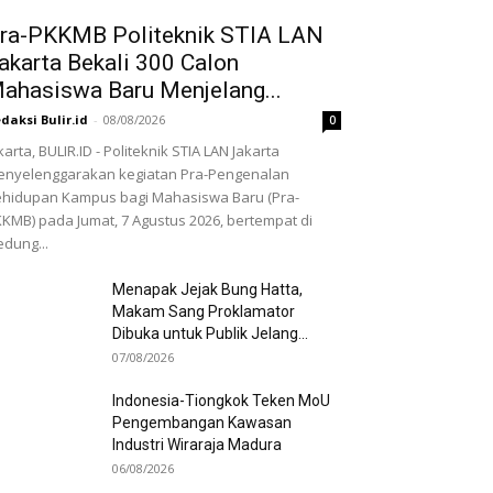
ra-PKKMB Politeknik STIA LAN
akarta Bekali 300 Calon
ahasiswa Baru Menjelang...
daksi Bulir.id
-
08/08/2026
0
karta, BULIR.ID - Politeknik STIA LAN Jakarta
nyelenggarakan kegiatan Pra-Pengenalan
hidupan Kampus bagi Mahasiswa Baru (Pra-
KMB) pada Jumat, 7 Agustus 2026, bertempat di
dung...
Menapak Jejak Bung Hatta,
Makam Sang Proklamator
Dibuka untuk Publik Jelang...
07/08/2026
Indonesia-Tiongkok Teken MoU
Pengembangan Kawasan
Industri Wiraraja Madura
06/08/2026