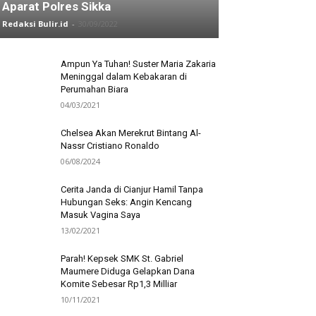
Aparat Polres Sikka
Redaksi Bulir.id
-
30/09/2022
Ampun Ya Tuhan! Suster Maria Zakaria
Meninggal dalam Kebakaran di
Perumahan Biara
04/03/2021
Chelsea Akan Merekrut Bintang Al-
Nassr Cristiano Ronaldo
06/08/2024
Cerita Janda di Cianjur Hamil Tanpa
Hubungan Seks: Angin Kencang
Masuk Vagina Saya
13/02/2021
Parah! Kepsek SMK St. Gabriel
Maumere Diduga Gelapkan Dana
Komite Sebesar Rp1,3 Milliar
10/11/2021