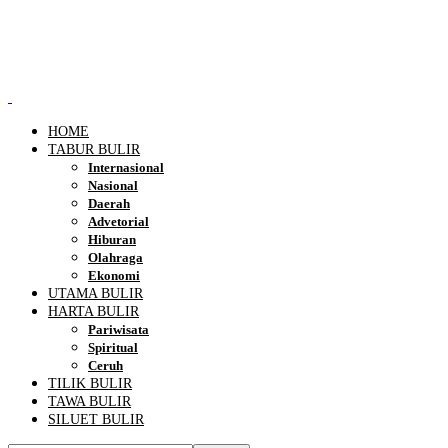
HOME
TABUR BULIR
Internasional
Nasional
Daerah
Advetorial
Hiburan
Olahraga
Ekonomi
UTAMA BULIR
HARTA BULIR
Pariwisata
Spiritual
Ceruh
TILIK BULIR
TAWA BULIR
SILUET BULIR