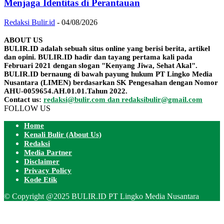
Menjaga Identitas di Perantauan
Redaksi Bulir.id
-
04/08/2026
ABOUT US
BULIR.ID adalah sebuah situs online yang berisi berita, artikel
dan opini. BULIR.ID hadir dan tayang pertama kali pada
Februari 2021 dengan slogan "Kenyang Jiwa, Sehat Akal".
BULIR.ID bernaung di bawah payung hukum PT Lingko Media
Nusantara (LIMEN) berdasarkan SK Pengesahan dengan Nomor
AHU-0059654.AH.01.01.Tahun 2022.
Contact us:
redaksi@bulir.com dan redaksibulir@gmail.com
FOLLOW US
Home
Kenali Bulir (About Us)
Redaksi
Media Partner
Disclaimer
Privacy Policy
Kode Etik
© Copyright @2025 BULIR.ID PT Lingko Media Nusantara