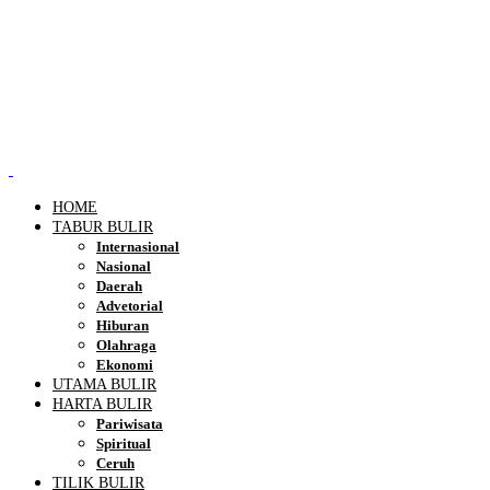
HOME
TABUR BULIR
Internasional
Nasional
Daerah
Advetorial
Hiburan
Olahraga
Ekonomi
UTAMA BULIR
HARTA BULIR
Pariwisata
Spiritual
Ceruh
TILIK BULIR