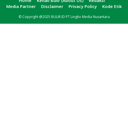
Home
Kenali Bulir (About Us)
Redaksi
Media Partner
Disclaimer
Privacy Policy
Kode Etik
© Copyright @2025 BULIR.ID PT Lingko Media Nusantara