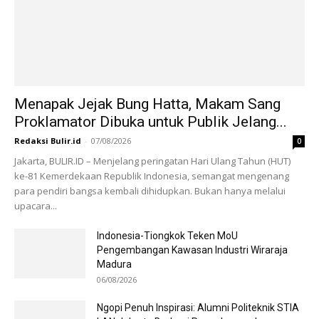
Menapak Jejak Bung Hatta, Makam Sang
Proklamator Dibuka untuk Publik Jelang...
Redaksi Bulir.id
-
07/08/2026
0
Jakarta, BULIR.ID – Menjelang peringatan Hari Ulang Tahun (HUT)
ke-81 Kemerdekaan Republik Indonesia, semangat mengenang
para pendiri bangsa kembali dihidupkan. Bukan hanya melalui
upacara...
Indonesia-Tiongkok Teken MoU
Pengembangan Kawasan Industri Wiraraja
Madura
06/08/2026
Ngopi Penuh Inspirasi: Alumni Politeknik STIA