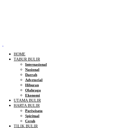
HOME
TABUR BULIR
Internasional
Nasional
Daerah
Advetorial
Hiburan
Olahraga
Ekonomi
UTAMA BULIR
HARTA BULIR
Pariwisata
Spiritual
Ceruh
TILIK BULIR