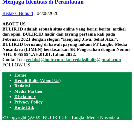
Menjaga Identitas di Perantauan
Redaksi Bulir.id
-
04/08/2026
ABOUT US
BULIR.ID adalah sebuah situs online yang berisi berita, artikel
dan opini. BULIR.ID hadir dan tayang pertama kali pada
Februari 2021 dengan slogan "Kenyang Jiwa, Sehat Akal".
BULIR.ID bernaung di bawah payung hukum PT Lingko Media
Nusantara (LIMEN) berdasarkan SK Pengesahan dengan Nomor
AHU-0059654.AH.01.01.Tahun 2022.
Contact us:
redaksi@bulir.com dan redaksibulir@gmail.com
FOLLOW US
Home
Kenali Bulir (About Us)
Redaksi
Media Partner
Disclaimer
Privacy Policy
Kode Etik
© Copyright @2025 BULIR.ID PT Lingko Media Nusantara