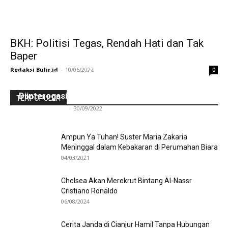
BKH: Politisi Tegas, Rendah Hati dan Tak
Baper
Redaksi Bulir.id
-
10/06/2022
0
Ini Kronologinya! Diduga Teriaki Kata Sambo,
Para Frater dan Bruder Ledalero Ditahan dan
Diinterogasi Aparat Polres Sikka
TERPOPULER
Redaksi Bulir.id
-
30/09/2022
Ampun Ya Tuhan! Suster Maria Zakaria
Meninggal dalam Kebakaran di Perumahan Biara
04/03/2021
Chelsea Akan Merekrut Bintang Al-Nassr
Cristiano Ronaldo
06/08/2024
Cerita Janda di Cianjur Hamil Tanpa Hubungan