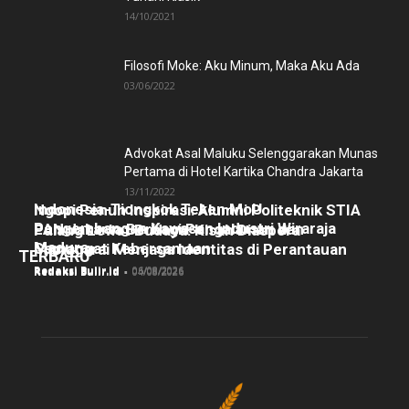
14/10/2021
Filosofi Moke: Aku Minum, Maka Aku Ada
03/06/2022
Advokat Asal Maluku Selenggarakan Munas
Pertama di Hotel Kartika Chandra Jakarta
13/11/2022
Indonesia-Tiongkok Teken MoU
Ngopi Penuh Inspirasi: Alumni Politeknik STIA
Pengembangan Kawasan Industri Wiraraja
LAN Jakarta Berbagi Pengalaman dan
Pulang Lewat Budaya: Kisah Diaspora
Madura
Semangat Kebersamaan
Manggarai Menjaga Identitas di Perantauan
TERBARU
Redaksi Bulir.id
-
06/08/2026
Redaksi Bulir.id
-
05/08/2026
Redaksi Bulir.id
-
04/08/2026