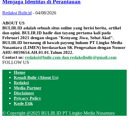
Menjaga Identitas di Perantauan
Redaksi Bulir.id
-
04/08/2026
ABOUT US
BULIR.ID adalah sebuah situs online yang berisi berita, artikel
dan opini. BULIR.ID hadir dan tayang pertama kali pada
Februari 2021 dengan slogan "Kenyang Jiwa, Sehat Akal".
BULIR.ID bernaung di bawah payung hukum PT Lingko Media
Nusantara (LIMEN) berdasarkan SK Pengesahan dengan Nomor
AHU-0059654.AH.01.01.Tahun 2022.
Contact us:
redaksi@bulir.com dan redaksibulir@gmail.com
FOLLOW US
Home
Kenali Bulir (About Us)
Redaksi
Media Partner
Disclaimer
Privacy Policy
Kode Etik
© Copyright @2025 BULIR.ID PT Lingko Media Nusantara