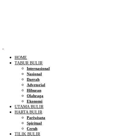
HOME
TABUR BULIR
Internasional
Nasional
Daerah
Advetorial
Hiburan
Olahraga
Ekonomi
UTAMA BULIR
HARTA BULIR
Pariwisata
Spiritual
Ceruh
TILIK BULIR