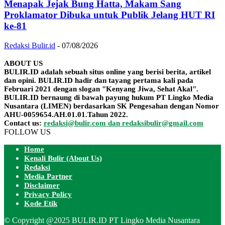
Menapak Jejak Bung Hatta, Makam Sang
Proklamator Dibuka untuk Publik Jelang HUT RI
ke-81
Redaksi Bulir.id
-
07/08/2026
ABOUT US
BULIR.ID adalah sebuah situs online yang berisi berita, artikel
dan opini. BULIR.ID hadir dan tayang pertama kali pada
Februari 2021 dengan slogan "Kenyang Jiwa, Sehat Akal".
BULIR.ID bernaung di bawah payung hukum PT Lingko Media
Nusantara (LIMEN) berdasarkan SK Pengesahan dengan Nomor
AHU-0059654.AH.01.01.Tahun 2022.
Contact us:
redaksi@bulir.com dan redaksibulir@gmail.com
FOLLOW US
Home
Kenali Bulir (About Us)
Redaksi
Media Partner
Disclaimer
Privacy Policy
Kode Etik
© Copyright @2025 BULIR.ID PT Lingko Media Nusantara