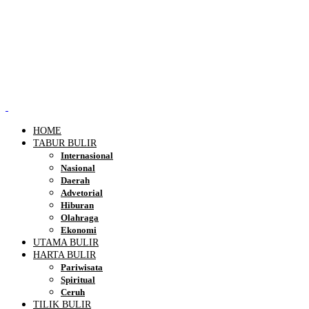
HOME
TABUR BULIR
Internasional
Nasional
Daerah
Advetorial
Hiburan
Olahraga
Ekonomi
UTAMA BULIR
HARTA BULIR
Pariwisata
Spiritual
Ceruh
TILIK BULIR