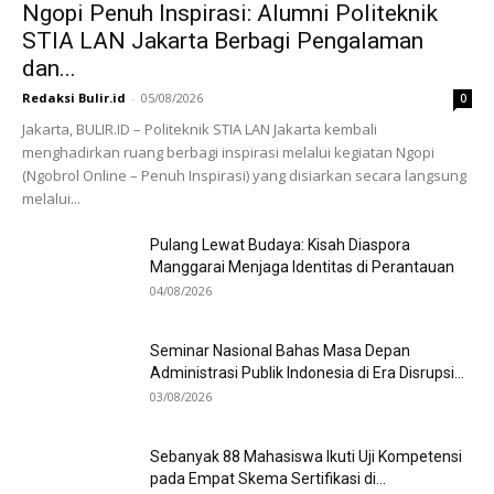
Ngopi Penuh Inspirasi: Alumni Politeknik
STIA LAN Jakarta Berbagi Pengalaman
dan...
Redaksi Bulir.id
-
05/08/2026
0
Jakarta, BULIR.ID – Politeknik STIA LAN Jakarta kembali
menghadirkan ruang berbagi inspirasi melalui kegiatan Ngopi
(Ngobrol Online – Penuh Inspirasi) yang disiarkan secara langsung
melalui...
Pulang Lewat Budaya: Kisah Diaspora
Manggarai Menjaga Identitas di Perantauan
04/08/2026
Seminar Nasional Bahas Masa Depan
Administrasi Publik Indonesia di Era Disrupsi...
03/08/2026
Sebanyak 88 Mahasiswa Ikuti Uji Kompetensi
pada Empat Skema Sertifikasi di...