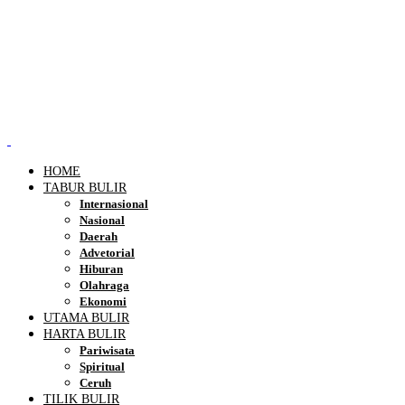
HOME
TABUR BULIR
Internasional
Nasional
Daerah
Advetorial
Hiburan
Olahraga
Ekonomi
UTAMA BULIR
HARTA BULIR
Pariwisata
Spiritual
Ceruh
TILIK BULIR