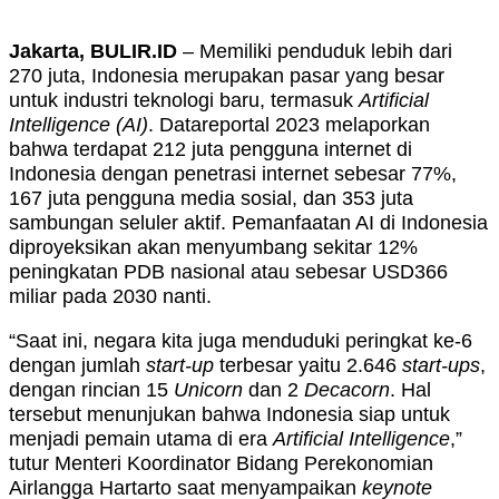
Jakarta, BULIR.ID
– Memiliki penduduk lebih dari
270 juta, Indonesia merupakan pasar yang besar
untuk industri teknologi baru, termasuk
Artificial
Intelligence (AI)
. Datareportal 2023 melaporkan
bahwa terdapat 212 juta pengguna internet di
Indonesia dengan penetrasi internet sebesar 77%,
167 juta pengguna media sosial, dan 353 juta
sambungan seluler aktif. Pemanfaatan AI di Indonesia
diproyeksikan akan menyumbang sekitar 12%
peningkatan PDB nasional atau sebesar USD366
miliar pada 2030 nanti.
“Saat ini, negara kita juga menduduki peringkat ke-6
dengan jumlah
start-up
terbesar yaitu 2.646
start-ups
,
dengan rincian 15
Unicorn
dan 2
Decacorn
. Hal
tersebut menunjukan bahwa Indonesia siap untuk
menjadi pemain utama di era
Artificial Intelligence
,”
tutur Menteri Koordinator Bidang Perekonomian
Airlangga Hartarto saat menyampaikan
keynote