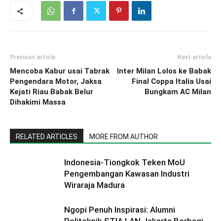
Previous article
Next article
Mencoba Kabur usai Tabrak
Inter Milan Lolos ke Babak
Pengendara Motor, Jaksa
Final Coppa Italia Usai
Kejati Riau Babak Belur
Bungkam AC Milan
Dihakimi Massa
RELATED ARTICLES
MORE FROM AUTHOR
Indonesia-Tiongkok Teken MoU
Pengembangan Kawasan Industri
Wiraraja Madura
Ngopi Penuh Inspirasi: Alumni