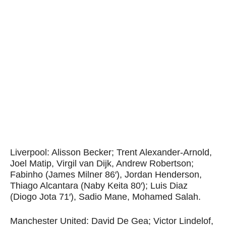
Liverpool: Alisson Becker; Trent Alexander-Arnold,
Joel Matip, Virgil van Dijk, Andrew Robertson;
Fabinho (James Milner 86′), Jordan Henderson,
Thiago Alcantara (Naby Keita 80′); Luis Diaz
(Diogo Jota 71′), Sadio Mane, Mohamed Salah.
Manchester United: David De Gea; Victor Lindelof,