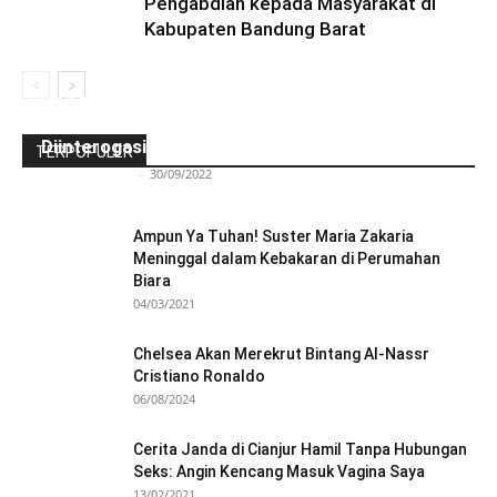
Pengabdian kepada Masyarakat di
Kabupaten Bandung Barat
Ini Kronologinya! Diduga Teriaki Kata Sambo,
Para Frater dan Bruder Ledalero Ditahan dan
Diinterogasi Aparat Polres Sikka
TERPOPULER
Redaksi Bulir.id
-
30/09/2022
Ampun Ya Tuhan! Suster Maria Zakaria
Meninggal dalam Kebakaran di Perumahan
Biara
04/03/2021
Chelsea Akan Merekrut Bintang Al-Nassr
Cristiano Ronaldo
06/08/2024
Cerita Janda di Cianjur Hamil Tanpa Hubungan
Seks: Angin Kencang Masuk Vagina Saya
13/02/2021