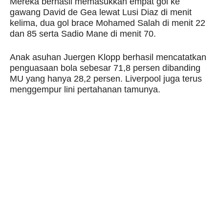
Mereka berhasil memasukkan empat gol ke
gawang David de Gea lewat Lusi Diaz di menit
kelima, dua gol brace Mohamed Salah di menit 22
dan 85 serta Sadio Mane di menit 70.
Anak asuhan Juergen Klopp berhasil mencatatkan
penguasaan bola sebesar 71,8 persen dibanding
MU yang hanya 28,2 persen. Liverpool juga terus
menggempur lini pertahanan tamunya.