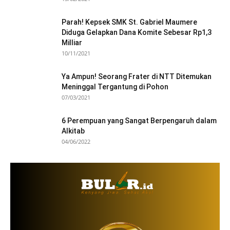
Parah! Kepsek SMK St. Gabriel Maumere
Diduga Gelapkan Dana Komite Sebesar Rp1,3
Milliar
10/11/2021
Ya Ampun! Seorang Frater di NTT Ditemukan
Meninggal Tergantung di Pohon
07/03/2021
6 Perempuan yang Sangat Berpengaruh dalam
Alkitab
04/06/2022