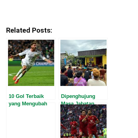
Related Posts:
10 Gol Terbaik
Dipenghujung
yang Mengubah
Masa Jabatan,
Sejarah Sepak
Harvey Malaihollo
Bola Dunia
Masih
Mesosialisasikan
Empat Pilar MPR