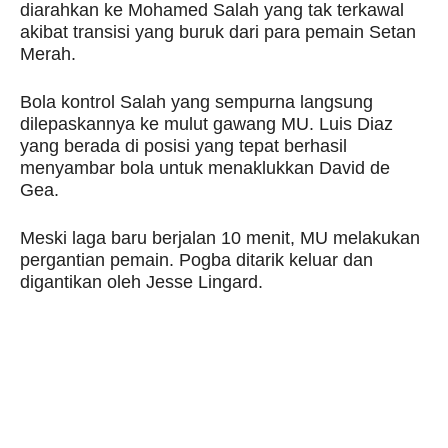
diarahkan ke Mohamed Salah yang tak terkawal
akibat transisi yang buruk dari para pemain Setan
Merah.
Bola kontrol Salah yang sempurna langsung
dilepaskannya ke mulut gawang MU. Luis Diaz
yang berada di posisi yang tepat berhasil
menyambar bola untuk menaklukkan David de
Gea.
Meski laga baru berjalan 10 menit, MU melakukan
pergantian pemain. Pogba ditarik keluar dan
digantikan oleh Jesse Lingard.