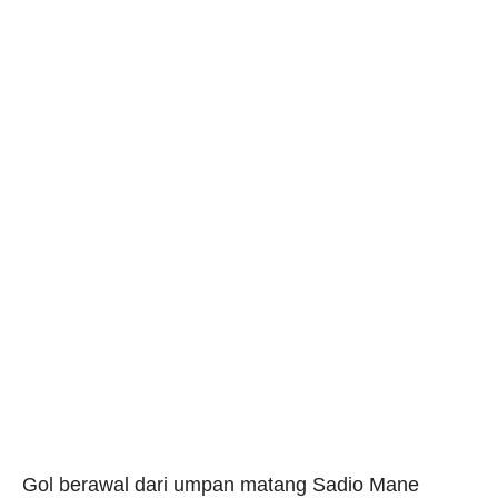
Gol berawal dari umpan matang Sadio Mane