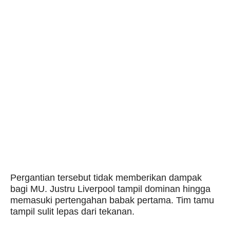
Pergantian tersebut tidak memberikan dampak
bagi MU. Justru Liverpool tampil dominan hingga
memasuki pertengahan babak pertama. Tim tamu
tampil sulit lepas dari tekanan.