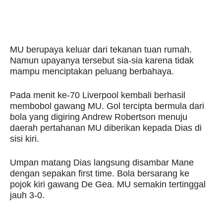
MU berupaya keluar dari tekanan tuan rumah.
Namun upayanya tersebut sia-sia karena tidak
mampu menciptakan peluang berbahaya.
Pada menit ke-70 Liverpool kembali berhasil
membobol gawang MU. Gol tercipta bermula dari
bola yang digiring Andrew Robertson menuju
daerah pertahanan MU diberikan kepada Dias di
sisi kiri.
Umpan matang Dias langsung disambar Mane
dengan sepakan first time. Bola bersarang ke
pojok kiri gawang De Gea. MU semakin tertinggal
jauh 3-0.