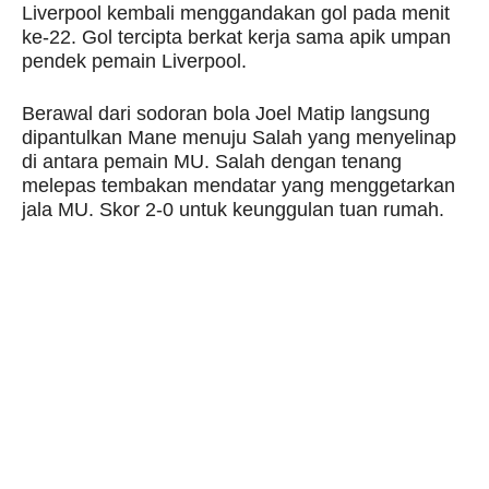
Liverpool kembali menggandakan gol pada menit
ke-22. Gol tercipta berkat kerja sama apik umpan
pendek pemain Liverpool.
Berawal dari sodoran bola Joel Matip langsung
dipantulkan Mane menuju Salah yang menyelinap
di antara pemain MU. Salah dengan tenang
melepas tembakan mendatar yang menggetarkan
jala MU. Skor 2-0 untuk keunggulan tuan rumah.