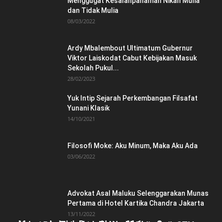
Menggugat Kesalahpahaman Nikah Mulia
dan Tidak Mulia
08/03/2022
Ardy Mbalembout Ultimatum Gubernur
Viktor Laiskodat Cabut Kebijakan Masuk
Sekolah Pukul...
28/02/2023
Yuk Intip Sejarah Perkembangan Filsafat
Yunani Klasik
14/10/2021
Filosofi Moke: Aku Minum, Maka Aku Ada
03/06/2022
Advokat Asal Maluku Selenggarakan Munas
Pertama di Hotel Kartika Chandra Jakarta
13/11/2022