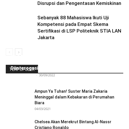
Disrupsi dan Pengentasan Kemiskinan
Sebanyak 88 Mahasiswa Ikuti Uji
Kompetensi pada Empat Skema
Sertifikasi di LSP Politeknik STIA LAN
Jakarta
Ini Kronologinya! Diduga Teriaki Kata Sambo,
Para Frater dan Bruder Ledalero Ditahan dan
Diinterogasi Aparat Polres Sikka
TERPOPULER
Redaksi Bulir.id
-
30/09/2022
Ampun Ya Tuhan! Suster Maria Zakaria
Meninggal dalam Kebakaran di Perumahan
Biara
04/03/2021
Chelsea Akan Merekrut Bintang Al-Nassr
Cristiano Ronaldo