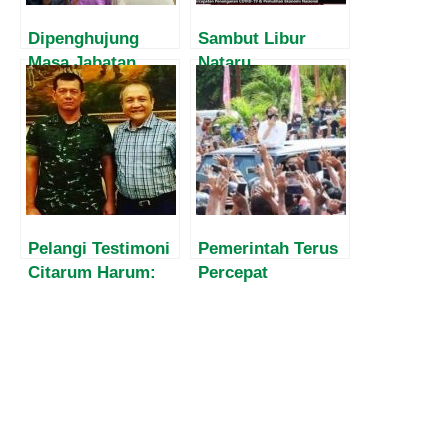
Dipenghujung
Sambut Libur
Masa Jabatan,
Nataru,
Harvey Malaihollo
Pemerintah Minta
Masih
Masyarakat
Mesosialisasikan
Disiplin Prokes
Empat Pilar MPR
Tekan Lonjakan
Kepada
Covid-19
Masyarakat Papua
Pelangi Testimoni
Pemerintah Terus
Citarum Harum:
Percepat
Catatan Egy
Vaksinasi,
Massadiah dan
Masyarakat
Roso Daras
Diimbau Tetap
Tegakkan Prokes