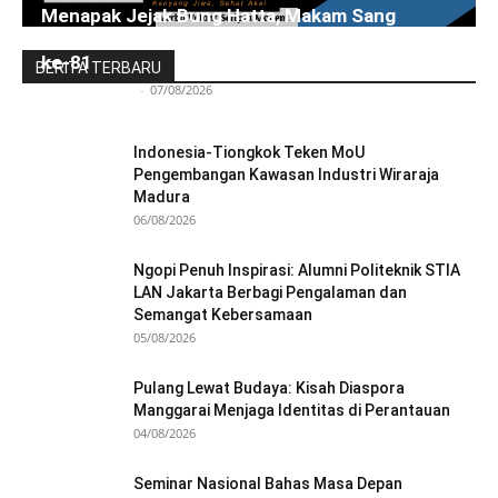
Menapak Jejak Bung Hatta, Makam Sang
Proklamator Dibuka untuk Publik Jelang HUT RI
ke-81
BERITA TERBARU
Redaksi Bulir.id
-
07/08/2026
Indonesia-Tiongkok Teken MoU
Pengembangan Kawasan Industri Wiraraja
Madura
06/08/2026
Ngopi Penuh Inspirasi: Alumni Politeknik STIA
LAN Jakarta Berbagi Pengalaman dan
Semangat Kebersamaan
05/08/2026
Pulang Lewat Budaya: Kisah Diaspora
Manggarai Menjaga Identitas di Perantauan
04/08/2026
Seminar Nasional Bahas Masa Depan