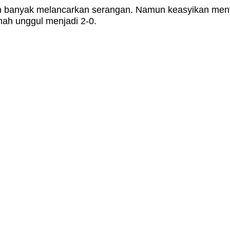
h banyak melancarkan serangan. Namun keasyikan menye
mah unggul menjadi 2-0.