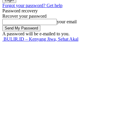
Forgot your password? Get help
Password recovery
Recover your password
your email
A password will be e-mailed to you.
BULIR.ID – Kenyang Jiwa, Sehat Akal