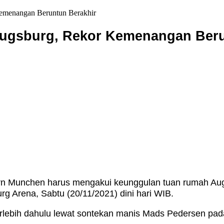
emenangan Beruntun Berakhir
ugsburg, Rekor Kemenangan Beru
n Munchen harus mengakui keunggulan tuan rumah Augs
rg Arena, Sabtu (20/11/2021) dini hari WIB.
erlebih dahulu lewat sontekan manis Mads Pedersen pad