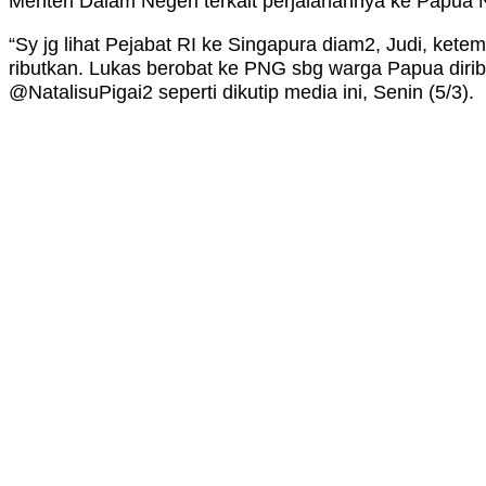
Menteri Dalam Negeri terkait perjalanannya ke Papua Nug
“Sy jg lihat Pejabat RI ke Singapura diam2, Judi, ket
ributkan. Lukas berobat ke PNG sbg warga Papua diribu
@NatalisuPigai2 seperti dikutip media ini, Senin (5/3).