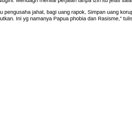
ini. Mendagri menilai perjalan tanpa izin itu jelas sala
emu pengusaha jahat, bagi uang rapok, Simpan uang koru
tkan. Ini yg namanya Papua phobia dan Rasisme,” tulis 