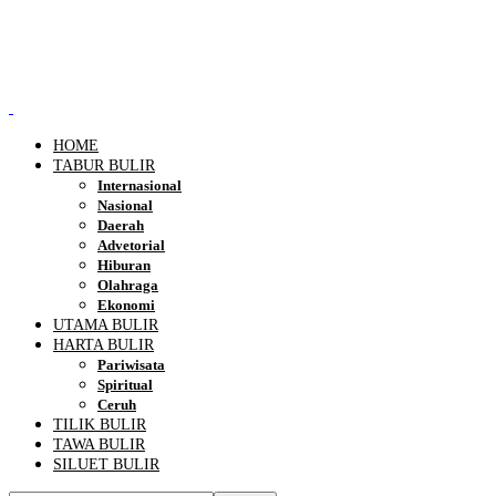
HOME
TABUR BULIR
Internasional
Nasional
Daerah
Advetorial
Hiburan
Olahraga
Ekonomi
UTAMA BULIR
HARTA BULIR
Pariwisata
Spiritual
Ceruh
TILIK BULIR
TAWA BULIR
SILUET BULIR