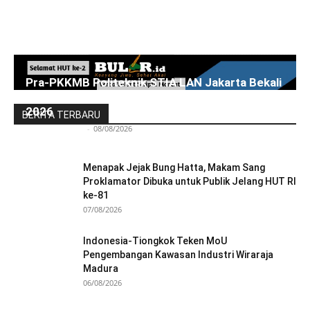
Pra-PKKMB Politeknik STIA LAN Jakarta Bekali
300 Calon Mahasiswa Baru Menjelang PKKMB
2026
BERITA TERBARU
Redaksi Bulir.id
-
08/08/2026
Menapak Jejak Bung Hatta, Makam Sang
Proklamator Dibuka untuk Publik Jelang HUT RI
ke-81
07/08/2026
Indonesia-Tiongkok Teken MoU
Pengembangan Kawasan Industri Wiraraja
Madura
06/08/2026