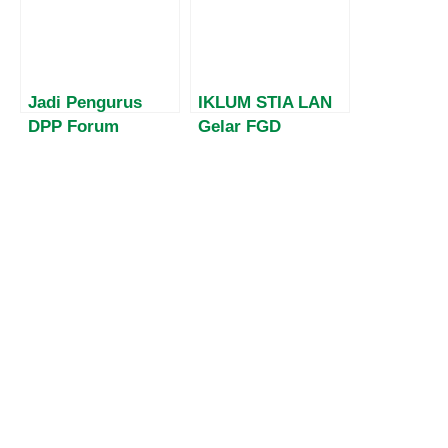
Rayakan HUT ke-
Empat Pilar MPR
67: Jejak Panjang
Kepada
Pengabdian untuk
Masyarakat Papua
Bangsa
Jadi Pengurus
IKLUM STIA LAN
DPP Forum
Gelar FGD
Bhayangkara
Bertajuk
Indonesia, Ini
“Pembangunan
Profil Dewan
Parpol dan
Redaksi Bulir.id
Demokrasi
Asri Hadi
Indonesia Emas
2045 dalam
Perspektif
Administrasi
Publik”