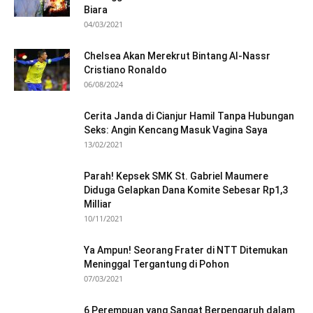
Biara
04/03/2021
Chelsea Akan Merekrut Bintang Al-Nassr
Cristiano Ronaldo
06/08/2024
Cerita Janda di Cianjur Hamil Tanpa Hubungan
Seks: Angin Kencang Masuk Vagina Saya
13/02/2021
Parah! Kepsek SMK St. Gabriel Maumere
Diduga Gelapkan Dana Komite Sebesar Rp1,3
Milliar
10/11/2021
Ya Ampun! Seorang Frater di NTT Ditemukan
Meninggal Tergantung di Pohon
07/03/2021
6 Perempuan yang Sangat Berpengaruh dalam