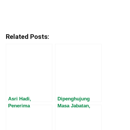
Related Posts:
Asri Hadi,
Dipenghujung
Penerima
Masa Jabatan,
Penghargaan
Harvey Malaihollo
Satyalacana
Masih
Dwidya Sistha
Mesosialisasikan