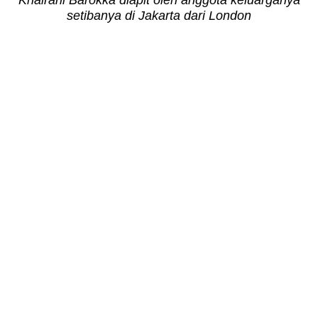
Khairani Barokka diapit oleh anggota keluarganya
setibanya di Jakarta dari London