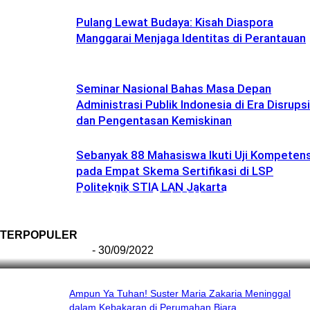
Pulang Lewat Budaya: Kisah Diaspora
Manggarai Menjaga Identitas di Perantauan
Seminar Nasional Bahas Masa Depan
Administrasi Publik Indonesia di Era Disrupsi
dan Pengentasan Kemiskinan
Sebanyak 88 Mahasiswa Ikuti Uji Kompetens
pada Empat Skema Sertifikasi di LSP
Politeknik STIA LAN Jakarta
Ini Kronologinya! Diduga Teriaki Kata Sambo, Para
Frater dan Bruder Ledalero Ditahan dan
Diinterogasi Aparat Polres Sikka
TERPOPULER
Redaksi Bulir.id
-
30/09/2022
Ampun Ya Tuhan! Suster Maria Zakaria Meninggal
dalam Kebakaran di Perumahan Biara