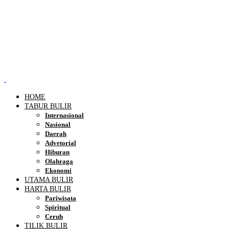
HOME
TABUR BULIR
Internasional
Nasional
Daerah
Advetorial
Hiburan
Olahraga
Ekonomi
UTAMA BULIR
HARTA BULIR
Pariwisata
Spiritual
Ceruh
TILIK BULIR