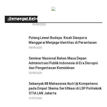
Ngopi Penuh Inspirasi: Alumni Politeknik STIA
LAN Jakarta Berbagi Pengalaman dan
Semangat Kebersamaan
BERITA TERBARU
Redaksi Bulir.id
-
05/08/2026
Pulang Lewat Budaya: Kisah Diaspora
Manggarai Menjaga Identitas di Perantauan
04/08/2026
Seminar Nasional Bahas Masa Depan
Administrasi Publik Indonesia di Era Disrupsi
dan Pengentasan Kemiskinan
03/08/2026
Sebanyak 88 Mahasiswa Ikuti Uji Kompetensi
pada Empat Skema Sertifikasi di LSP Politeknik
STIA LAN Jakarta
31/07/2026