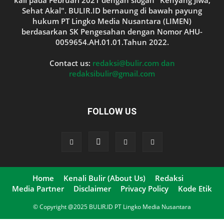
kali pada Februari 2021 dengan slogan "Kenyang Jiwa,
Sehat Akal". BULIR.ID bernaung di bawah payung
hukum PT Lingko Media Nusantara (LIMEN)
berdasarkan SK Pengesahan dengan Nomor AHU-
0059654.AH.01.01.Tahun 2022.
Contact us:
redaksi@bulir.com dan
redaksibulir@gmail.com
FOLLOW US
Home
Kenali Bulir (About Us)
Redaksi
Media Partner
Disclaimer
Privacy Policy
Kode Etik
© Copyright @2025 BULIR.ID PT Lingko Media Nusantara