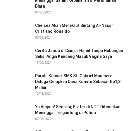
Meninggal dalam Kebakaran di Perumahan
Biara
04/03/2021
Chelsea Akan Merekrut Bintang Al-Nassr
Cristiano Ronaldo
06/08/2024
Cerita Janda di Cianjur Hamil Tanpa Hubungan
Seks: Angin Kencang Masuk Vagina Saya
13/02/2021
Parah! Kepsek SMK St. Gabriel Maumere
Diduga Gelapkan Dana Komite Sebesar Rp1,3
Milliar
10/11/2021
Ya Ampun! Seorang Frater di NTT Ditemukan
Meninggal Tergantung di Pohon
07/03/2021