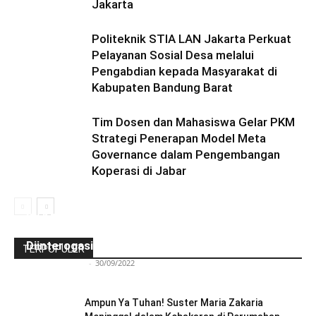
Jakarta
Politeknik STIA LAN Jakarta Perkuat
Pelayanan Sosial Desa melalui
Pengabdian kepada Masyarakat di
Kabupaten Bandung Barat
Tim Dosen dan Mahasiswa Gelar PKM
Strategi Penerapan Model Meta
Governance dalam Pengembangan
Koperasi di Jabar
Ini Kronologinya! Diduga Teriaki Kata Sambo,
Para Frater dan Bruder Ledalero Ditahan dan
Diinterogasi Aparat Polres Sikka
TERPOPULER
Redaksi Bulir.id
-
30/09/2022
Ampun Ya Tuhan! Suster Maria Zakaria