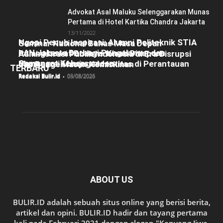
Advokat Asal Maluku Selenggarakan Munas
Pertama di Hotel Kartika Chandra Jakarta
13/11/2022
Ngopi Penuh Inspirasi: Alumni Politeknik STIA
Seminar Nasional Bahas Masa Depan
LAN Jakarta Berbagi Pengalaman dan
Pulang Lewat Budaya: Kisah Diaspora
Administrasi Publik Indonesia di Era Disrupsi
Semangat Kebersamaan
Manggarai Menjaga Identitas di Perantauan
dan Pengentasan Kemiskinan
TERBARU
Redaksi Bulir.id
-
05/08/2026
Redaksi Bulir.id
-
04/08/2026
Redaksi Bulir.id
-
03/08/2026
ABOUT US
BULIR.ID adalah sebuah situs online yang berisi berita,
artikel dan opini. BULIR.ID hadir dan tayang pertama