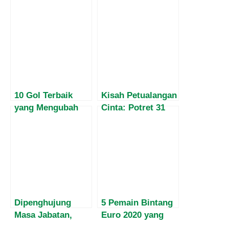
10 Gol Terbaik
Kisah Petualangan
yang Mengubah
Cinta: Potret 31
Sejarah Sepak
Kekasih Mega
Bola Dunia
Bintang Christian
Ronaldo
Dipenghujung
5 Pemain Bintang
Masa Jabatan,
Euro 2020 yang
Harvey Malaihollo
Akan Absen di