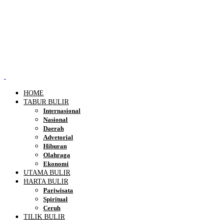
HOME
TABUR BULIR
Internasional
Nasional
Daerah
Advetorial
Hiburan
Olahraga
Ekonomi
UTAMA BULIR
HARTA BULIR
Pariwisata
Spiritual
Ceruh
TILIK BULIR