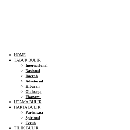
HOME
TABUR BULIR
Internasional
Nasional
Daerah
Advetorial
Hiburan
Olahraga
Ekonomi
UTAMA BULIR
HARTA BULIR
Pariwisata
Spiritual
Ceruh
TILIK BULIR