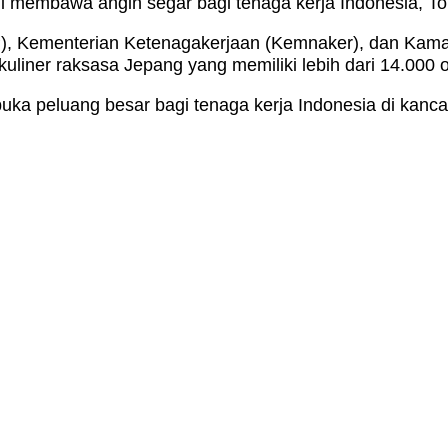
i membawa angin segar bagi tenaga kerja Indonesia, To
SP), Kementerian Ketenagakerjaan (Kemnaker), dan Kama
iner raksasa Jepang yang memiliki lebih dari 14.000 out
a peluang besar bagi tenaga kerja Indonesia di kancah