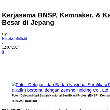
Kerjasama BNSP, Kemnaker, & Ka
Besar di Jepang
By
Redaksi Bulir.id
-
12/07/2024
0
Share
Foto : Delegasi dari Badan Nasional Sertifikasi Profesi (BNSP), Kem
(11/7/24). (Doc.Ist)