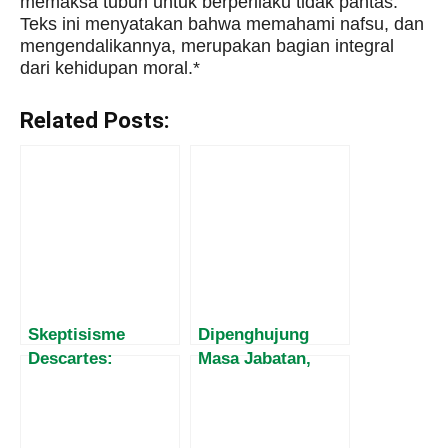
memaksa tubuh untuk berperilaku tidak pantas.
Teks ini menyatakan bahwa memahami nafsu, dan
mengendalikannya, merupakan bagian integral
dari kehidupan moral.*
Related Posts:
Skeptisisme
Dipenghujung
Descartes:
Masa Jabatan,
Perjalanan dari
Harvey Malaihollo
Keraguan menuju
Masih
Eksistensi
Mesosialisasikan