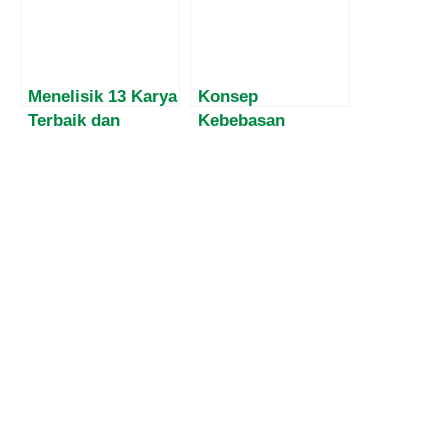
Empat Pilar MPR
Kepada
Masyarakat Papua
Menelisik 13 Karya
Konsep
Terbaik dan
Kebebasan
Terpenting dalam
Eksistensial dan
Karir Filsafat
Politik Menurut J.
Friedrich
P. Sartre
Nietzsche