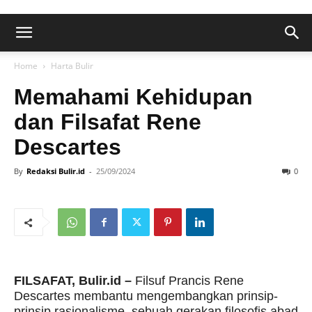
Home
Harta Bulir
Memahami Kehidupan
dan Filsafat Rene
Descartes
By
Redaksi Bulir.id
-
25/09/2024
0
FILSAFAT, Bulir.id –
Filsuf Prancis Rene
Descartes membantu mengembangkan prinsip-
prinsip rasionalisme, sebuah gerakan filosofis abad