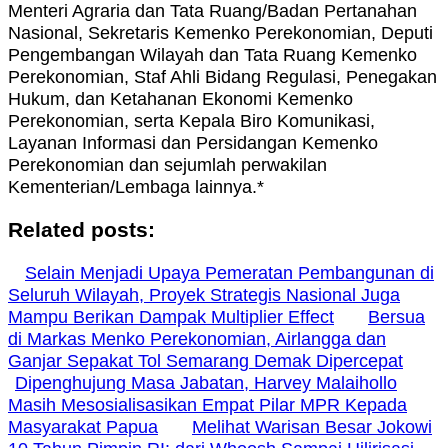
Menteri Agraria dan Tata Ruang/Badan Pertanahan
Nasional, Sekretaris Kemenko Perekonomian, Deputi
Pengembangan Wilayah dan Tata Ruang Kemenko
Perekonomian, Staf Ahli Bidang Regulasi, Penegakan
Hukum, dan Ketahanan Ekonomi Kemenko
Perekonomian, serta Kepala Biro Komunikasi,
Layanan Informasi dan Persidangan Kemenko
Perekonomian dan sejumlah perwakilan
Kementerian/Lembaga lainnya.*
Related posts:
Selain Menjadi Upaya Pemeratan Pembangunan di
Seluruh Wilayah, Proyek Strategis Nasional Juga
Mampu Berikan Dampak Multiplier Effect
Bersua
di Markas Menko Perekonomian, Airlangga dan
Ganjar Sepakat Tol Semarang Demak Dipercepat
Dipenghujung Masa Jabatan, Harvey Malaihollo
Masih Mesosialisasikan Empat Pilar MPR Kepada
Masyarakat Papua
Melihat Warisan Besar Jokowi