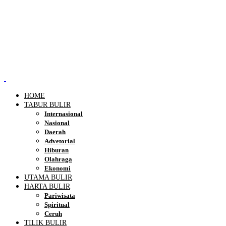
HOME
TABUR BULIR
Internasional
Nasional
Daerah
Advetorial
Hiburan
Olahraga
Ekonomi
UTAMA BULIR
HARTA BULIR
Pariwisata
Spiritual
Ceruh
TILIK BULIR