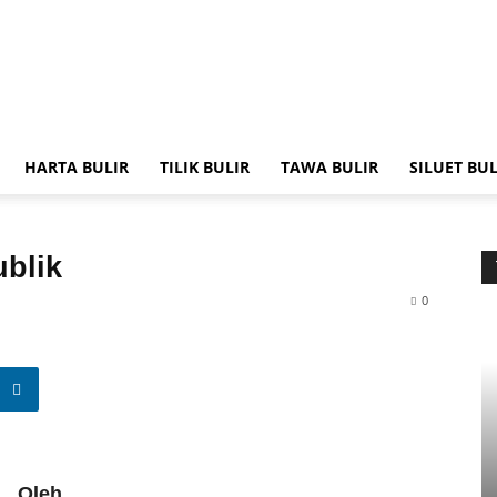
HARTA BULIR
TILIK BULIR
TAWA BULIR
SILUET BUL
blik
0
Oleh