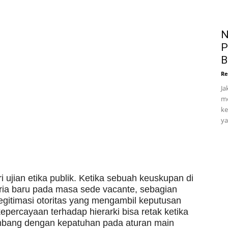
N
P
B
Re
Ja
me
ke
ya
i ujian etika publik. Ketika sebuah keuskupan di
ia baru pada masa sede vacante, sebagian
egitimasi otoritas yang mengambil keputusan
percayaan terhadap hierarki bisa retak ketika
eimbang dengan kepatuhan pada aturan main