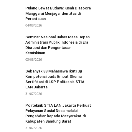
Pulang Lewat Budaya: Kisah Diaspora
Manggarai Menjaga Identitas di
Perantauan
04/08/2026
Seminar Nasional Bahas Masa Depan
Administrasi Publik Indonesia di Era
Disrupsi dan Pengentasan
Kemiskinan
03/08/2026
Sebanyak 88 Mahasiswa Ikuti Uji
Kompetensi pada Empat Skema
Sertifikasi di LSP Politeknik STIA
LAN Jakarta
31/07/2026
Politeknik STIA LAN Jakarta Perkuat
Pelayanan Sosial Desa melalui
Pengabdian kepada Masyarakat di
Kabupaten Bandung Barat
31/07/2026