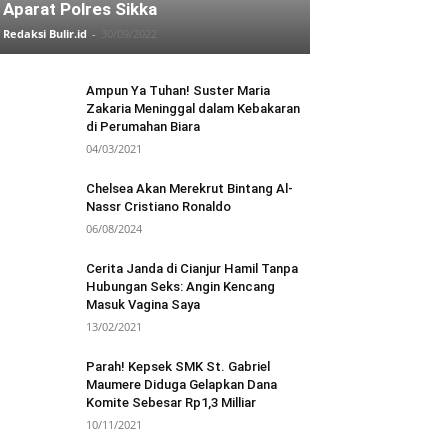
Aparat Polres Sikka
Redaksi Bulir.id
-
30/09/2022
Ampun Ya Tuhan! Suster Maria
Zakaria Meninggal dalam Kebakaran
di Perumahan Biara
04/03/2021
Chelsea Akan Merekrut Bintang Al-
Nassr Cristiano Ronaldo
06/08/2024
Cerita Janda di Cianjur Hamil Tanpa
Hubungan Seks: Angin Kencang
Masuk Vagina Saya
13/02/2021
Parah! Kepsek SMK St. Gabriel
Maumere Diduga Gelapkan Dana
Komite Sebesar Rp1,3 Milliar
10/11/2021