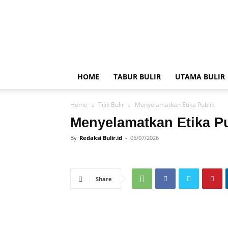
BULIR.ID
–
Kenyang
Jiwa,
Sehat
Akal
HOME
TABUR BULIR
UTAMA BULIR
Home
Tilik Bulir
Menyelamatkan Etika Publik
Menyelamatkan Etika Pu
By
Redaksi Bulir.id
-
05/07/2026
Share