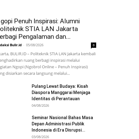
gopi Penuh Inspirasi: Alumni
oliteknik STIA LAN Jakarta
erbagi Pengalaman dan...
daksi Bulir.id
-
05/08/2026
0
karta, BULIR.ID – Politeknik STIA LAN Jakarta kembali
nghadirkan ruang berbagi inspirasi melalui
giatan Ngopi (Ngobrol Online – Penuh Inspirasi)
ng disiarkan secara langsung melalui...
Pulang Lewat Budaya: Kisah
Diaspora Manggarai Menjaga
Identitas di Perantauan
04/08/2026
Seminar Nasional Bahas Masa
Depan Administrasi Publik
Indonesia di Era Disrupsi...
03/08/2026