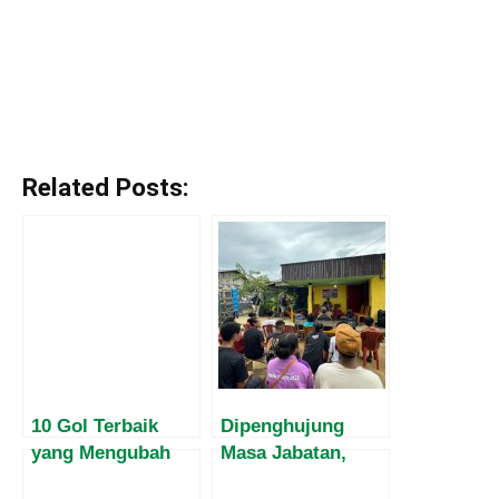
Related Posts:
10 Gol Terbaik
Dipenghujung
yang Mengubah
Masa Jabatan,
Sejarah Sepak
Harvey Malaihollo