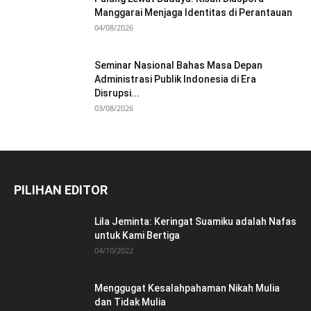
Manggarai Menjaga Identitas di Perantauan
04/08/2026
Seminar Nasional Bahas Masa Depan
Administrasi Publik Indonesia di Era
Disrupsi...
03/08/2026
PILIHAN EDITOR
Lila Jeminta: Keringat Suamiku adalah Nafas
untuk Kami Bertiga
04/10/2022
Menggugat Kesalahpahaman Nikah Mulia
dan Tidak Mulia