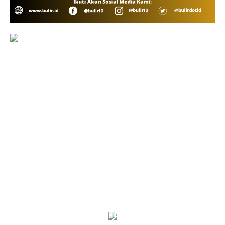
Menapak Jejak Bung Hatta, Makam Sang