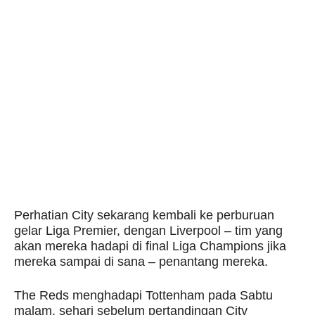
Perhatian City sekarang kembali ke perburuan
gelar Liga Premier, dengan Liverpool – tim yang
akan mereka hadapi di final Liga Champions jika
mereka sampai di sana – penantang mereka.
The Reds menghadapi Tottenham pada Sabtu
malam, sehari sebelum pertandingan City