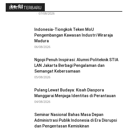
Proklamator Dibuka untuk Publik Jelang HUT RI
ke-81
BERITA TERBARU
Redaksi Bulir.id
-
07/08/2026
Indonesia-Tiongkok Teken MoU
Pengembangan Kawasan Industri Wiraraja
Madura
06/08/2026
Ngopi Penuh Inspirasi: Alumni Politeknik STIA
LAN Jakarta Berbagi Pengalaman dan
Semangat Kebersamaan
05/08/2026
Pulang Lewat Budaya: Kisah Diaspora
Manggarai Menjaga Identitas di Perantauan
04/08/2026
Seminar Nasional Bahas Masa Depan
Administrasi Publik Indonesia di Era Disrupsi
dan Pengentasan Kemiskinan