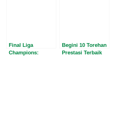
Bola Dunia
Masih
Mesosialisasikan
Empat Pilar MPR
Kepada
Masyarakat Papua
Final Liga
Begini 10 Torehan
Champions:
Prestasi Terbaik
Antara Inzaghi dan
Lionel Messi
Pep Guardiola,
Bersama
Siapa yang
Barcelona
Terbaik?