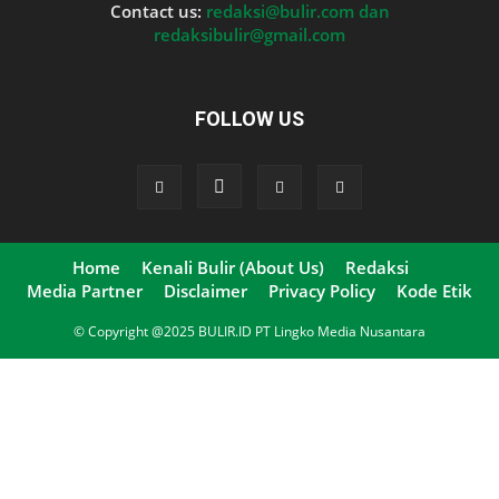
Contact us:
redaksi@bulir.com dan
redaksibulir@gmail.com
FOLLOW US
Home
Kenali Bulir (About Us)
Redaksi
Media Partner
Disclaimer
Privacy Policy
Kode Etik
© Copyright @2025 BULIR.ID PT Lingko Media Nusantara