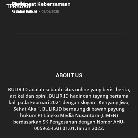
ke-81
Madura
Semangat Kebersamaan
TERBARU
Redaksi Bulir.id
-
07/08/2026
Redaksi Bulir.id
-
06/08/2026
Redaksi Bulir.id
-
05/08/2026
ABOUT US
BULIR.ID adalah sebuah situs online yang berisi berita,
artikel dan opini. BULIR.ID hadir dan tayang pertama
kali pada Februari 2021 dengan slogan "Kenyang Jiwa,
Sehat Akal". BULIR.ID bernaung di bawah payung
hukum PT Lingko Media Nusantara (LIMEN)
berdasarkan SK Pengesahan dengan Nomor AHU-
0059654.AH.01.01.Tahun 2022.