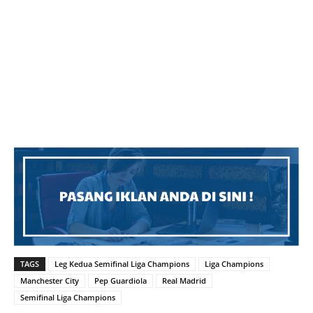
TAGS
Leg Kedua Semifinal Liga Champions
Liga Champions
Manchester City
Pep Guardiola
Real Madrid
Semifinal Liga Champions