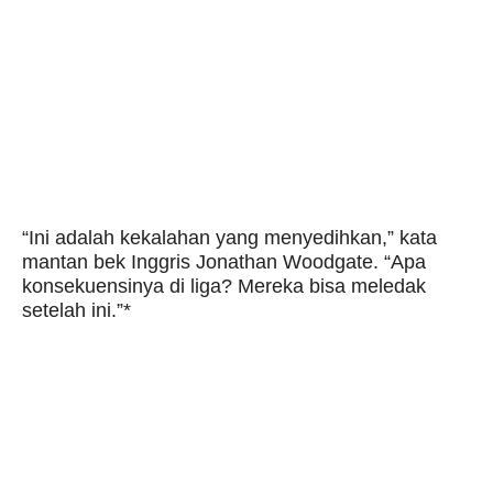
“Ini adalah kekalahan yang menyedihkan,” kata
mantan bek Inggris Jonathan Woodgate. “Apa
konsekuensinya di liga? Mereka bisa meledak
setelah ini.”*