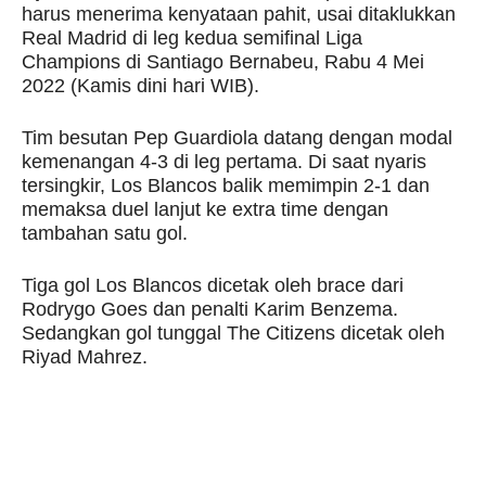
harus menerima kenyataan pahit, usai ditaklukkan
Real Madrid di leg kedua semifinal Liga
Champions di Santiago Bernabeu, Rabu 4 Mei
2022 (Kamis dini hari WIB).
Tim besutan Pep Guardiola datang dengan modal
kemenangan 4-3 di leg pertama. Di saat nyaris
tersingkir, Los Blancos balik memimpin 2-1 dan
memaksa duel lanjut ke extra time dengan
tambahan satu gol.
Tiga gol Los Blancos dicetak oleh brace dari
Rodrygo Goes dan penalti Karim Benzema.
Sedangkan gol tunggal The Citizens dicetak oleh
Riyad Mahrez.