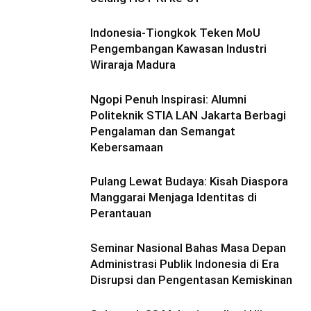
Indonesia-Tiongkok Teken MoU
Pengembangan Kawasan Industri
Wiraraja Madura
Ngopi Penuh Inspirasi: Alumni
Politeknik STIA LAN Jakarta Berbagi
Pengalaman dan Semangat
Kebersamaan
Pulang Lewat Budaya: Kisah Diaspora
Manggarai Menjaga Identitas di
Perantauan
Seminar Nasional Bahas Masa Depan
Administrasi Publik Indonesia di Era
Disrupsi dan Pengentasan Kemiskinan