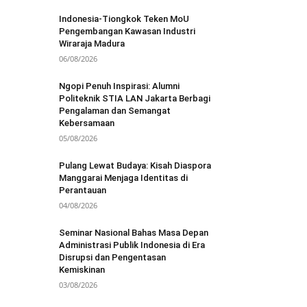
Indonesia-Tiongkok Teken MoU
Pengembangan Kawasan Industri
Wiraraja Madura
06/08/2026
Ngopi Penuh Inspirasi: Alumni
Politeknik STIA LAN Jakarta Berbagi
Pengalaman dan Semangat
Kebersamaan
05/08/2026
Pulang Lewat Budaya: Kisah Diaspora
Manggarai Menjaga Identitas di
Perantauan
04/08/2026
Seminar Nasional Bahas Masa Depan
Administrasi Publik Indonesia di Era
Disrupsi dan Pengentasan
Kemiskinan
03/08/2026