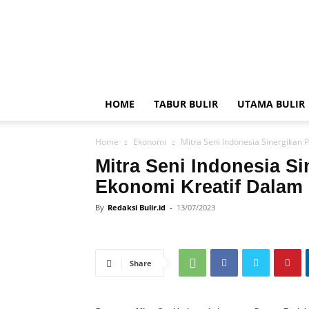
BULIR.ID
–
Kenyang
Jiwa,
Sehat
Akal
HOME
TABUR BULIR
UTAMA BULIR
Home
Ekonomi
Mitra Seni Indonesia Sinergikan 
Mitra Seni Indonesia S
Ekonomi Kreatif Dalam
By
Redaksi Bulir.id
-
13/07/2023
Share