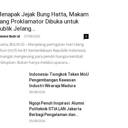
enapak Jejak Bung Hatta, Makam
ang Proklamator Dibuka untuk
ublik Jelang...
daksi Bulir.id
-
07/08/2026
0
karta, BULIR.ID – Menjelang peringatan Hari Ulang
hun (HUT) ke-81 Kemerdekaan Republik Indonesia,
mangat mengenang para pendiri bangsa kembali
hidupkan. Bukan hanya melalui upacara...
Indonesia-Tiongkok Teken MoU
Pengembangan Kawasan
Industri Wiraraja Madura
06/08/2026
Ngopi Penuh Inspirasi: Alumni
Politeknik STIA LAN Jakarta
Berbagi Pengalaman dan...
05/08/2026