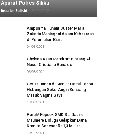
Aparat Polres Sikka
Redaksi Bulir.id
-
30/09/2022
Ampun Ya Tuhan! Suster Maria
Zakaria Meninggal dalam Kebakaran
di Perumahan Biara
04/03/2021
Chelsea Akan Merekrut Bintang Al-
Nassr Cristiano Ronaldo
06/08/2024
Cerita Janda di Cianjur Hamil Tanpa
Hubungan Seks: Angin Kencang
Masuk Vagina Saya
13/02/2021
Parah! Kepsek SMK St. Gabriel
Maumere Diduga Gelapkan Dana
Komite Sebesar Rp1,3 Milliar
10/11/2021