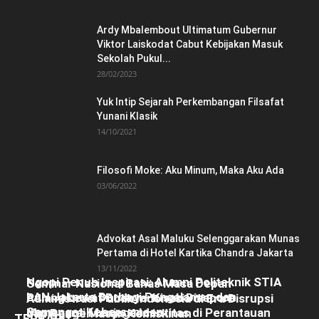
Ardy Mbalembout Ultimatum Gubernur
Viktor Laiskodat Cabut Kebijakan Masuk
Sekolah Pukul...
28/02/2023
Yuk Intip Sejarah Perkembangan Filsafat
Yunani Klasik
14/10/2021
Filosofi Moke: Aku Minum, Maka Aku Ada
03/06/2022
Advokat Asal Maluku Selenggarakan Munas
Pertama di Hotel Kartika Chandra Jakarta
13/11/2022
Ngopi Penuh Inspirasi: Alumni Politeknik STIA
Seminar Nasional Bahas Masa Depan
LAN Jakarta Berbagi Pengalaman dan
Pulang Lewat Budaya: Kisah Diaspora
Administrasi Publik Indonesia di Era Disrupsi
Semangat Kebersamaan
Manggarai Menjaga Identitas di Perantauan
dan Pengentasan Kemiskinan
TERBARU