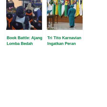
Digitalisasi Bisnis
UMKM Desa
Nambo Melalui
Pengabdian
Kepada
Masyarakat
Book Battle: Ajang
Tri Tito Karnavian
Lomba Bedah
Ingatkan Peran
Buku Mahasiswa
PKK di Tengah
Politeknik STIA
Covid-19
LAN Tunjukkan
Analisis Kritis
Politik Hukum di
Indonesia