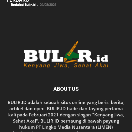
Redaksi Bulir.id
-
05/08/2026
Redaksi Bulir.id
-
04/08/2026
Redaksi Bulir.id
-
03/08/2026
ABOUT US
BULIR.ID adalah sebuah situs online yang berisi berita,
artikel dan opini. BULIR.ID hadir dan tayang pertama
kali pada Februari 2021 dengan slogan "Kenyang Jiwa,
Sehat Akal". BULIR.ID bernaung di bawah payung
hukum PT Lingko Media Nusantara (LIMEN)