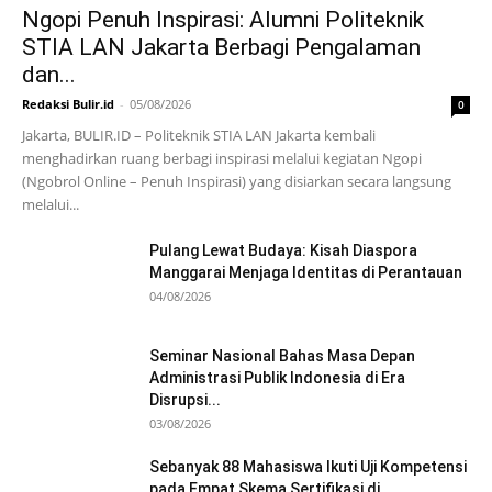
Ngopi Penuh Inspirasi: Alumni Politeknik
STIA LAN Jakarta Berbagi Pengalaman
dan...
Redaksi Bulir.id
-
05/08/2026
0
Jakarta, BULIR.ID – Politeknik STIA LAN Jakarta kembali
menghadirkan ruang berbagi inspirasi melalui kegiatan Ngopi
(Ngobrol Online – Penuh Inspirasi) yang disiarkan secara langsung
melalui...
Pulang Lewat Budaya: Kisah Diaspora
Manggarai Menjaga Identitas di Perantauan
04/08/2026
Seminar Nasional Bahas Masa Depan
Administrasi Publik Indonesia di Era
Disrupsi...
03/08/2026
Sebanyak 88 Mahasiswa Ikuti Uji Kompetensi
pada Empat Skema Sertifikasi di...