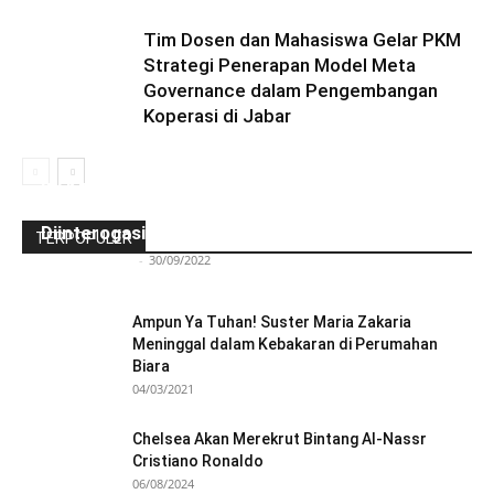
Tim Dosen dan Mahasiswa Gelar PKM
Strategi Penerapan Model Meta
Governance dalam Pengembangan
Koperasi di Jabar
Ini Kronologinya! Diduga Teriaki Kata Sambo,
Para Frater dan Bruder Ledalero Ditahan dan
Diinterogasi Aparat Polres Sikka
TERPOPULER
Redaksi Bulir.id
-
30/09/2022
Ampun Ya Tuhan! Suster Maria Zakaria
Meninggal dalam Kebakaran di Perumahan
Biara
04/03/2021
Chelsea Akan Merekrut Bintang Al-Nassr
Cristiano Ronaldo
06/08/2024