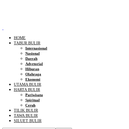
HOME
TABUR BULIR
Internasional
Nasional
Daerah
Advetorial
Hiburan
Olahraga
Ekonomi
UTAMA BULIR
HARTA BULIR
Pariwisata
Spiritual
Ceruh
TILIK BULIR
TAWA BULIR
SILUET BULIR