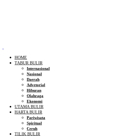
HOME
TABUR BULIR
Internasional
Nasional
Daerah
Advetorial
Hiburan
Olahraga
Ekonomi
UTAMA BULIR
HARTA BULIR
Pariwisata
Spiritual
Ceruh
TILIK BULIR