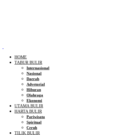
HOME
TABUR BULIR
Internasional
Nasional
Daerah
Advetorial
Hiburan
Olahraga
Ekonomi
UTAMA BULIR
HARTA BULIR
Pariwisata
Spiritual
Ceruh
TILIK BULIR