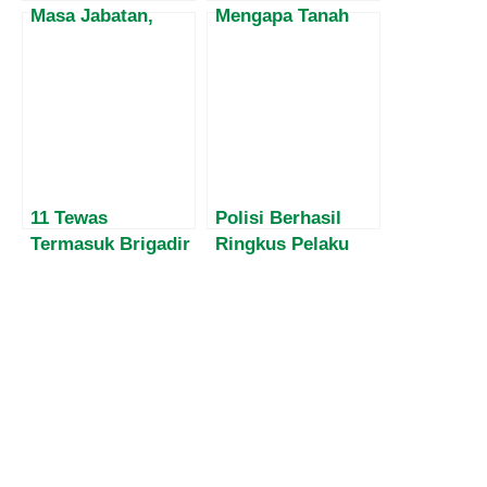
Masa Jabatan,
Mengapa Tanah
Harvey Malaihollo
Kerangan Sah
Masih
Milik Pemkab
Mesosialisasikan
Mabar
Empat Pilar MPR
Kepada
Masyarakat Papua
11 Tewas
Polisi Berhasil
Termasuk Brigadir
Ringkus Pelaku
Polisi: Ini
Pencurian Laptop
Kronologi, Fakta &
di Kecamatan
Daftar Korban
Langke Rembong
Ritual Maut di
Pantai Payangan