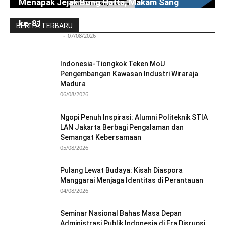
Menapak Jejak Bung Hatta, Makam Sang
Proklamator Dibuka untuk Publik Jelang HUT RI
ke-81
BERITA TERBARU
Redaksi Bulir.id
-
07/08/2026
Indonesia-Tiongkok Teken MoU
Pengembangan Kawasan Industri Wiraraja
Madura
06/08/2026
Ngopi Penuh Inspirasi: Alumni Politeknik STIA
LAN Jakarta Berbagi Pengalaman dan
Semangat Kebersamaan
05/08/2026
Pulang Lewat Budaya: Kisah Diaspora
Manggarai Menjaga Identitas di Perantauan
04/08/2026
Seminar Nasional Bahas Masa Depan
Administrasi Publik Indonesia di Era Disrupsi