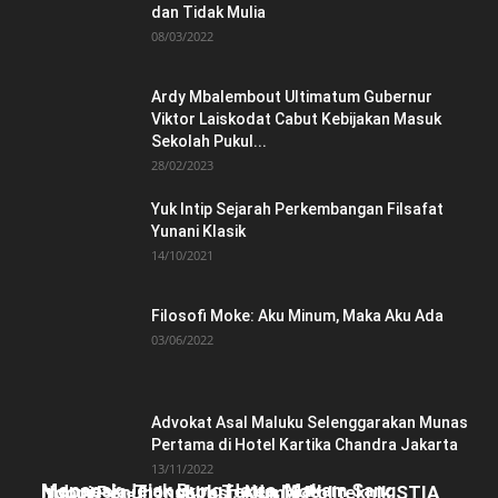
dan Tidak Mulia
08/03/2022
Ardy Mbalembout Ultimatum Gubernur
Viktor Laiskodat Cabut Kebijakan Masuk
Sekolah Pukul...
28/02/2023
Yuk Intip Sejarah Perkembangan Filsafat
Yunani Klasik
14/10/2021
Filosofi Moke: Aku Minum, Maka Aku Ada
03/06/2022
Advokat Asal Maluku Selenggarakan Munas
Pertama di Hotel Kartika Chandra Jakarta
13/11/2022
Menapak Jejak Bung Hatta, Makam Sang
Indonesia-Tiongkok Teken MoU
Ngopi Penuh Inspirasi: Alumni Politeknik STIA