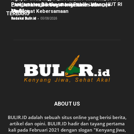
Proklamator Dibuka untuk Publik Jelang HUT RI
Pengembangan Kawasan Industri Wiraraja
LAN Jakarta Berbagi Pengalaman dan
ke-81
Madura
Semangat Kebersamaan
TERBARU
Redaksi Bulir.id
-
07/08/2026
Redaksi Bulir.id
-
06/08/2026
Redaksi Bulir.id
-
05/08/2026
ABOUT US
BULIR.ID adalah sebuah situs online yang berisi berita,
artikel dan opini. BULIR.ID hadir dan tayang pertama
kali pada Februari 2021 dengan slogan "Kenyang Jiwa,