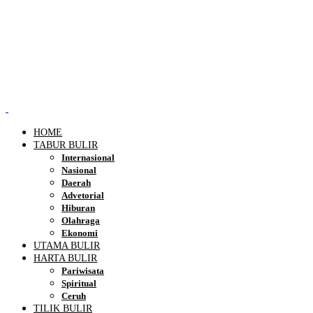
HOME
TABUR BULIR
Internasional
Nasional
Daerah
Advetorial
Hiburan
Olahraga
Ekonomi
UTAMA BULIR
HARTA BULIR
Pariwisata
Spiritual
Ceruh
TILIK BULIR