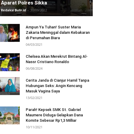
Aparat Polres Sikka
Redaksi Bulir.id
-
30/09/2022
Ampun Ya Tuhan! Suster Maria
Zakaria Meninggal dalam Kebakaran
di Perumahan Biara
04/03/2021
Chelsea Akan Merekrut Bintang Al-
Nassr Cristiano Ronaldo
06/08/2024
Cerita Janda di Cianjur Hamil Tanpa
Hubungan Seks: Angin Kencang
Masuk Vagina Saya
13/02/2021
Parah! Kepsek SMK St. Gabriel
Maumere Diduga Gelapkan Dana
Komite Sebesar Rp1,3 Milliar
10/11/2021