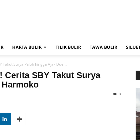
IR
HARTA BULIR
TILIK BULIR
TAWA BULIR
SILUE
 Takut Surya Paloh hingga Ajak Duel...
 Cerita SBY Takut Surya
l Harmoko
0