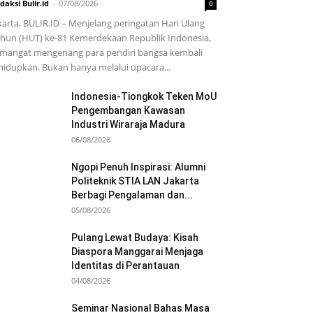
daksi Bulir.id
-
07/08/2026
0
karta, BULIR.ID – Menjelang peringatan Hari Ulang
hun (HUT) ke-81 Kemerdekaan Republik Indonesia,
mangat mengenang para pendiri bangsa kembali
hidupkan. Bukan hanya melalui upacara...
Indonesia-Tiongkok Teken MoU
Pengembangan Kawasan
Industri Wiraraja Madura
06/08/2026
Ngopi Penuh Inspirasi: Alumni
Politeknik STIA LAN Jakarta
Berbagi Pengalaman dan...
05/08/2026
Pulang Lewat Budaya: Kisah
Diaspora Manggarai Menjaga
Identitas di Perantauan
04/08/2026
Seminar Nasional Bahas Masa