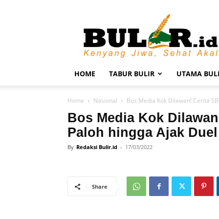
BULIR.ID
–
Kenyang
Jiwa,
Sehat
Akal
HOME
TABUR BULIR
UTAMA BUL
Home
Nasional
Bos Media Kok Dilawan! Cerita SBY
Bos Media Kok Dilawan!
Paloh hingga Ajak Due
By
Redaksi Bulir.id
-
17/03/2022
Share