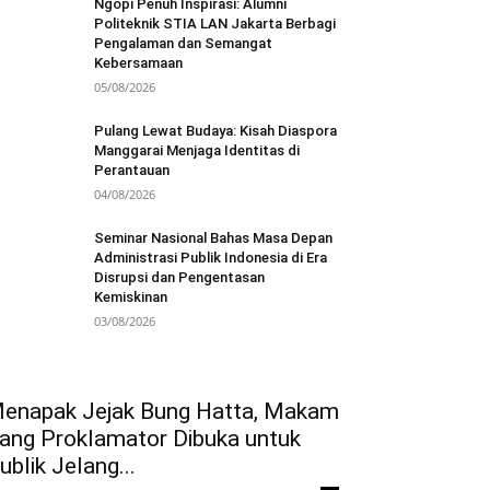
Ngopi Penuh Inspirasi: Alumni
Politeknik STIA LAN Jakarta Berbagi
Pengalaman dan Semangat
Kebersamaan
05/08/2026
Pulang Lewat Budaya: Kisah Diaspora
Manggarai Menjaga Identitas di
Perantauan
04/08/2026
Seminar Nasional Bahas Masa Depan
Administrasi Publik Indonesia di Era
Disrupsi dan Pengentasan
Kemiskinan
03/08/2026
enapak Jejak Bung Hatta, Makam
ang Proklamator Dibuka untuk
ublik Jelang...