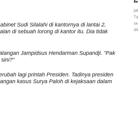
Re
Ja
Ta
se
inet Sudi Silalahi di kantornya di lantai 2,
di
an di sebuah lorong di kantor itu. Dia tidak
datangan Jampidsus Hendarman Supandji. ”Pak
sini?”
erubah lagi printah Presiden. Tadinya presiden
angan kasus Surya Paloh di kejaksaan dalam