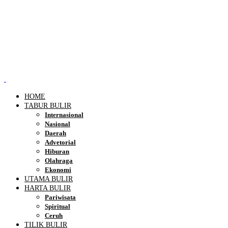
HOME
TABUR BULIR
Internasional
Nasional
Daerah
Advetorial
Hiburan
Olahraga
Ekonomi
UTAMA BULIR
HARTA BULIR
Pariwisata
Spiritual
Ceruh
TILIK BULIR